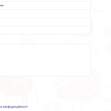
чне
ка конфіденційності