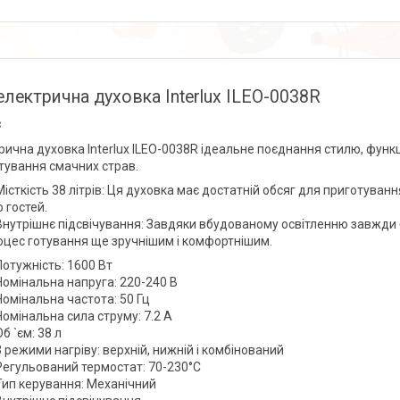
електрична духовка Interlux ILEO-0038R
с
рична духовка Interlux ILEO-0038R ідеальне поєднання стилю, фун
тування смачних страв.
Місткість 38 літрів: Ця духовка має достатній обсяг для приготуванн
 гостей.
Внутрішнє підсвічування: Завдяки вбудованому освітленню завжди 
оцес готування ще зручнішим і комфортнішим.
Потужність: 1600 Вт
Номінальна напруга: 220-240 В
Номінальна частота: 50 Гц
Номінальна сила струму: 7.2 А
Об `єм: 38 л
3 режими нагріву: верхній, нижній і комбінований
Регульований термостат: 70-230°С
Тип керування: Механічний