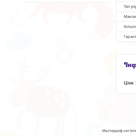
Тип уп
Макси
Кількі
Гарант
Інф
Ціна: