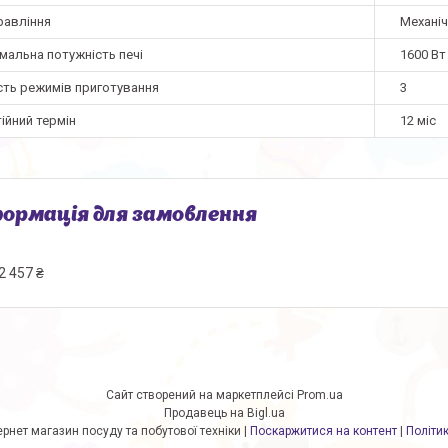
равління
Механі
мальна потужність печі
1600 Вт
сть режимів приготування
3
ійний термін
12 міс
ормація для замовлення
2 457 ₴
Сайт створений на маркетплейсі
Prom.ua
Продавець на Bigl.ua
Мастершеф.нет Iнтернет магазин посуду та побутової техніки |
Поскаржитися на контент
|
Політи