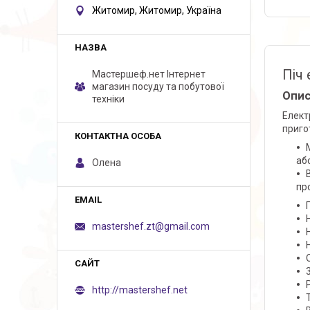
Житомир, Житомир, Україна
Піч 
Мастершеф.нет Iнтернет
магазин посуду та побутової
Опи
техніки
Елект
приго
або
Олена
пр
mastershef.zt@gmail.com
http://mastershef.net