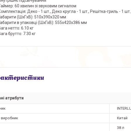
Внутрішнє підсвічування
Таймер: 60 хвилин зі звуковим сигналом
Комплектація: Деко - 1 шт., Деко кругла - 1 шт., Решітка-гриль - 1 шт.
Габарити (ШxГxВ): 510x390x320 мм
Габарити в упаковці (ШхГхВ): 555х420х386 мм
Вага нетто: 6.10 кг
Вага брутто: 7.30 кг
рактеристики
ні атрибути
ник
INTERL
а виробник
Китай
38 л