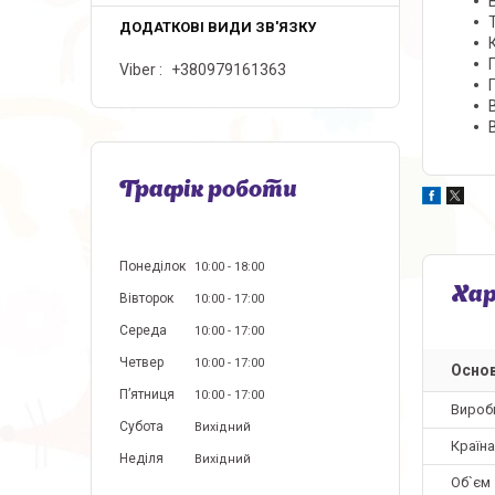
Viber
+380979161363
Графік роботи
Понеділок
10:00
18:00
Ха
Вівторок
10:00
17:00
Середа
10:00
17:00
Четвер
10:00
17:00
Основ
Пʼятниця
10:00
17:00
Вироб
Субота
Вихідний
Країн
Неділя
Вихідний
Об`єм