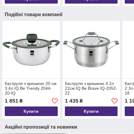
Подібні товари компанії
Каструля з кришкою 20 см
Каструля з кришкою 4.2л
Каст
3.4л IQ Be Trendy 2044-
22см IQ Be Brave IQ-2052-
2.3л
20-IQ
22
18
1 851
1 435
1 1
₴
₴
Купити
Купити
Акційні пропозиції та новинки