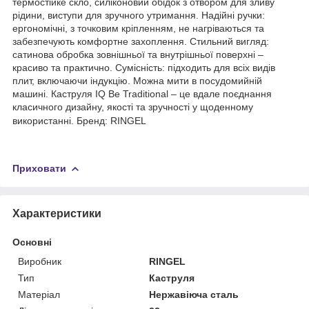
термостійке скло, силіконовий обідок з отвором для зливу
рідини, виступи для зручного утримання. Надійні ручки:
ергономічні, з точковим кріпленням, не нагріваються та
забезпечують комфортне захоплення. Стильний вигляд:
сатинова обробка зовнішньої та внутрішньої поверхні –
красиво та практично. Сумісність: підходить для всіх видів
плит, включаючи індукцію. Можна мити в посудомийній
машині. Каструля IQ Be Traditional – це вдале поєднання
класичного дизайну, якості та зручності у щоденному
використанні. Бренд: RINGEL
Приховати
Характеристики
Основні
Виробник
RINGEL
Тип
Каструля
Матеріал
Нержавіюча сталь