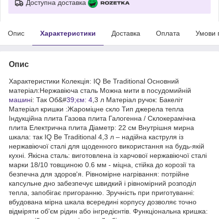
Доступна доставка
Опис
Характеристики
Доставка
Оплата
Умови 
Опис
Характеристики Колекція: IQ Be Traditional Основний
матеріал:Нержавіюча сталь Можна мити в посудомийній
машин
і: Так Об&#
39;єм: 4
,3 л Матеріал ручок: Бакеліт
Матеріал кришки :Жароміцне скло Тип джерела тепла
Індукційна плита Газова плита Галогенна / Склокерамічна
плита Електрична плита Діаметр: 22 см Внутрішня мирна
шкала: так IQ Be Traditional 4,3 л – надійна каструля із
нержавіючої сталі для щоденного використання на будь-якій
кухні. Якісна сталь: виготовлена ​​із харчової нержавіючої сталі
марки 18/10 товщиною 0.6 мм - міцна, стійка до корозії та
безпечна для здоров'я. Рівномірне нагрівання: потрійне
капсульне дно забезпечує швидкий і рівномірний розподіл
тепла, запобігає пригоранню. Зручність при приготуванні:
вбудована мірна шкала всередині корпусу дозволяє точно
відміряти об'єм рідин або інгредієнтів. Функціональна кришка: