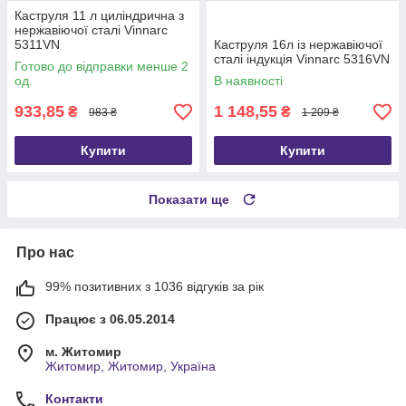
Каструля 11 л циліндрична з
нержавіючої сталі Vinnarc
5311VN
Каструля 16л із нержавіючої
сталі індукція Vinnarc 5316VN
Готово до відправки менше 2
од.
В наявності
933,85
1 148,55
₴
₴
983 ₴
1 209 ₴
Купити
Купити
Показати ще
Про нас
99% позитивних з 1036 відгуків за рік
Працює з 06.05.2014
м. Житомир
Житомир, Житомир, Україна
Контакти