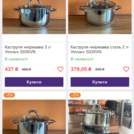
Каструля неіржавка 3 л
Каструля неіржавка сталь 2 л
Vinnarc 5036VN
Vinnarc 5026VN
В наявності
В наявності
437
379,05
₴
₴
460 ₴
399 ₴
Купити
Купити
–5%
–5%