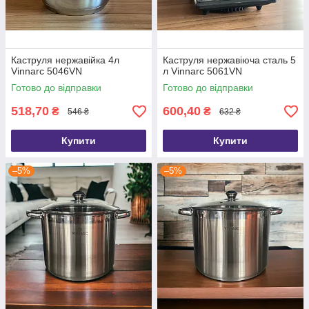
Каструля нержавійка 4л
Каструля нержавіюча сталь 5
Vinnarc 5046VN
л Vinnarc 5061VN
Готово до відправки
Готово до відправки
518,70
600,40
₴
₴
546 ₴
632 ₴
Купити
Купити
–5%
–5%