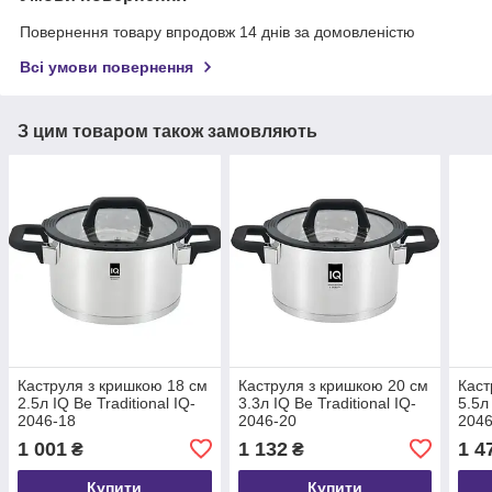
Повернення товару впродовж 14 днів за домовленістю
Всі умови повернення
З цим товаром також замовляють
Каструля з кришкою 18 см
Каструля з кришкою 20 см
Каст
2.5л IQ Be Traditional IQ-
3.3л IQ Be Traditional IQ-
5.5л
2046-18
2046-20
2046
1 001
1 132
1 4
₴
₴
Купити
Купити