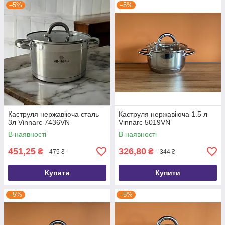
–5%
–5%
Каструля нержавіюча сталь
Каструля нержавіюча 1.5 л
3л Vinnarc 7436VN
Vinnarc 5019VN
В наявності
В наявності
451,25
326,80
₴
₴
475 ₴
344 ₴
Купити
Купити
–5%
–5%