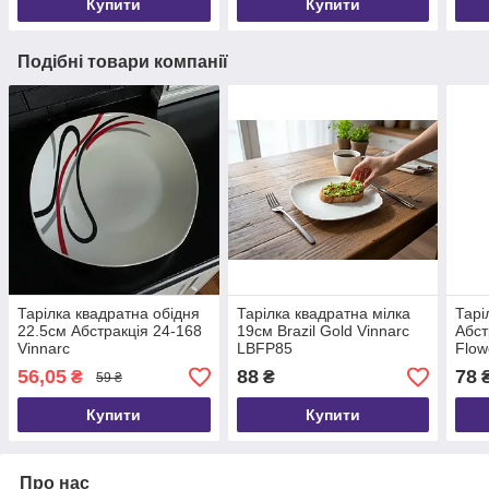
Купити
Купити
Подібні товари компанії
Тарілка квадратна обідня
Тарілка квадратна мілка
Тарі
22.5см Абстракція 24-168
19см Brazil Gold Vinnarc
Абст
Vinnarc
LBFP85
Flow
LFH
56,05
88
78
₴
₴
59 ₴
Купити
Купити
Про нас