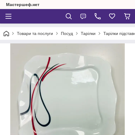
Мастершеф.нет
Товари та послуги
Посуд
Тарілки
Тарілки підставн