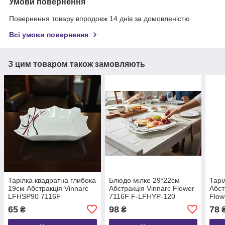
Умови повернення
Повернення товару впродовж 14 днів за домовленістю
Всі умови повернення
З цим товаром також замовляють
Тарілка квадратна глибока
Блюдо мілке 29*22см
Тарі
19см Абстракція Vinnarc
Абстракція Vinnarc Flower
Абст
LFHSP90 7116F
7116F F-LFHYP-120
Flow
LFH
65
98
78
₴
₴