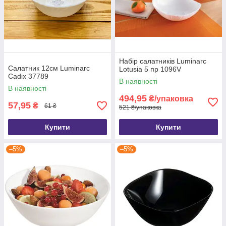
Набір салатників Luminarc
Салатник 12см Luminarc
Lotusia 5 пр 1096V
Cadix 37789
В наявності
В наявності
494,95
₴/упаковка
57,95
₴
61 ₴
521 ₴/упаковка
Купити
Купити
–5%
–5%