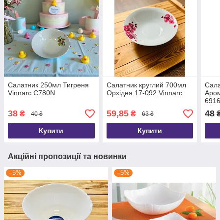
Салатник 250мл Тигреня
Салатник круглий 700мл
Сал
Vinnarc C780N
Орхідея 17-092 Vinnarc
Аром
691
38
59,85
48
₴
₴
40 ₴
63 ₴
Купити
Купити
Акційні пропозиції та новинки
–5%
–5%