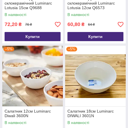
склокерамічний Luminarc
склокерамічний Luminarc
Lotusia 15см Q9688
Lotusia 12см Q6573
В наявності
В наявності
72,20
60,80
₴
₴
76 ₴
64 ₴
Купити
Купити
–5%
–5%
Салатник 12см Luminarc
Салатник 18см Luminarc
Diwali 3600N
DIWALI 3601N
В наявності
В наявності