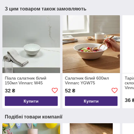
З цим товаром також замовляють
Піала салатник білий
Салатник білий 600мл
Тарі
150мл Vinnarc W45
Vinnarc YGW75
скло
Vinn
32
52
₴
₴
36
Купити
Купити
Подібні товари компанії