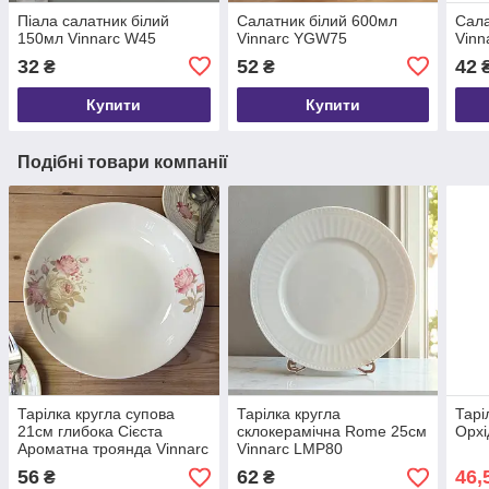
Піала салатник білий
Салатник білий 600мл
Сала
150мл Vinnarc W45
Vinnarc YGW75
Vin
32
52
42
₴
₴
Купити
Купити
Подібні товари компанії
Тарілка кругла супова
Тарілка кругла
Тарі
21см глибока Сієста
склокерамічна Rome 25см
Орхі
Ароматна троянда Vinnarc
Vinnarc LMP80
25-026
56
62
46,
₴
₴