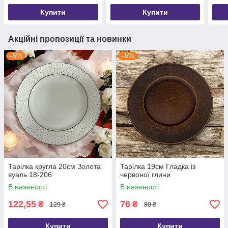
Купити
Купити
Акційні пропозиції та новинки
–5%
–5%
Тарілка кругла 20см Золота
Тарілка 19см Гладка із
вуаль 18-206
червоної глини
В наявності
В наявності
122,55
76
₴
₴
129 ₴
80 ₴
Купити
Купити