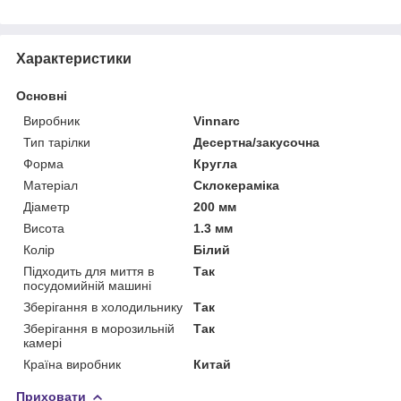
Характеристики
Основні
Виробник
Vinnarc
Тип тарілки
Десертна/закусочна
Форма
Кругла
Матеріал
Склокераміка
Діаметр
200 мм
Висота
1.3 мм
Колір
Білий
Підходить для миття в
Так
посудомийній машині
Зберігання в холодильнику
Так
Зберігання в морозильній
Так
камері
Країна виробник
Китай
Приховати