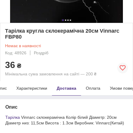
Тарілка кругла склокерамічна 20см Vinnarc
FBP80
Немає в наявності
Код: 48926
Роздріб
36
₴
Мінімальна сума замовлення на сайті — 200 ₴
пис
Характеристики
Доставка
Оплата
Умови пове
Опис
Тарілка
Vinnarc склокерамічна Колір білий Діаметр: 20см
Діаметр низ: 11,5см Висота : 1.3см Виробник: Vinnarc(Китай)