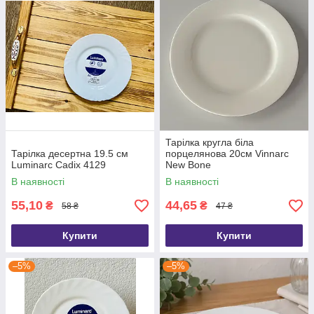
Тарілка кругла біла
Тарілка десертна 19.5 см
порцелянова 20см Vinnarc
Luminarc Cadix 4129
New Bone
В наявності
В наявності
55,10
44,65
₴
₴
58 ₴
47 ₴
Купити
Купити
–5%
–5%