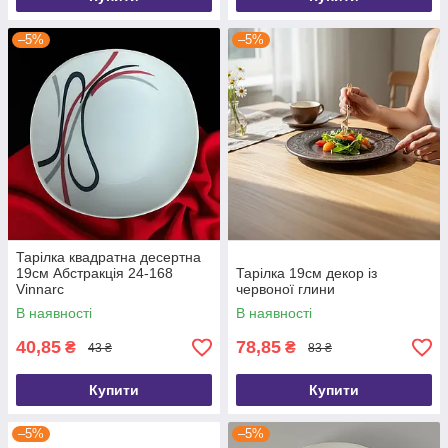
–5%
–5%
Тарілка квадратна десертна
19см Абстракція 24-168
Тарілка 19см декор із
Vinnarc
червоної глини
В наявності
В наявності
40,85
78,85
₴
₴
43 ₴
83 ₴
Купити
Купити
–5%
–5%