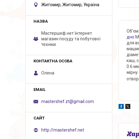
Житомир, Житомир, Україна
Об'єм
Мастершеф.нет Iнтернет
дно
Мі
магазин посуду та побутової
для в
техніки
машин
діаме
каш, 
0.6 м
мірну
Олена
отвор
mastershef.zt@gmail.com
http://mastershef.net
Ха