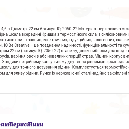
: 4,6 л Діаметр: 22 см Артикул: IQ-2050-22 Матеріал: нержавіюча ста
рна шкала всередині Кришка з термостійкого скла із силіконовими
сіх типів плит: газових, електричних, індукційних, галогенних, скло
і. IQ Be Creative – це поєднання надійності, функціональності та су
тром 22 см (артикул IQ-2050-22) стане чудовим вибором для щоден
соусів, варіння овочів або невеликих порцій страв. Міцний корпус в
м. Завдяки потрійному капсульному дну тепло рівномірно розподіляє
 шкалу для точного дозування рідини. Комплектується термостійко
ом для зливу рідини. Ручки із нержавіючої сталі надійно закріплен
рактеристики