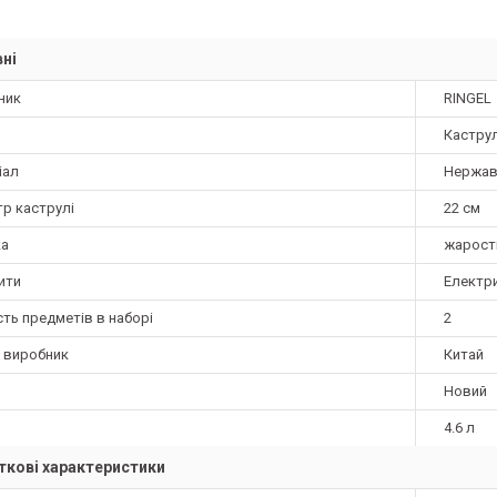
ні
ник
RINGEL
Кастру
іал
Нержав
тр каструлі
22 см
а
жарост
ити
Електри
сть предметів в наборі
2
а виробник
Китай
Новий
4.6 л
кові характеристики