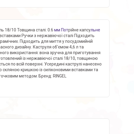
ль 18/10 Товщина сталі: 0.6
мм Пот
рійне капсу
льне
 вставками Ручки з нержавіючої сталі Підходить
керамічних. Підходить для миття у посудомийній
часного дизайну. Каструля об'ємом 4,6 л та
ного використання: вона зручна для приготування
иготовлений із нержавіючої сталі 18/10, товщиною
ться по всій поверхні. Усередині каструлі нанесено
ю скляною кришкою із силіконовими вставками та
і точковим методом. Бренд: RINGEL