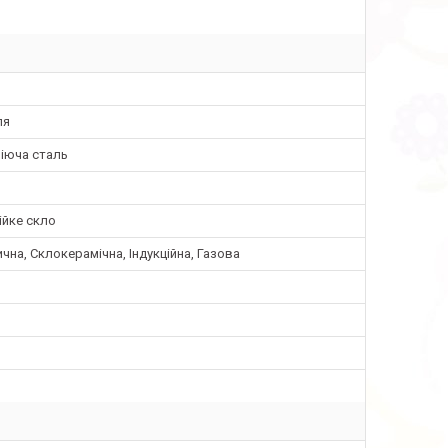
ля
іюча сталь
ійке скло
чна, Склокерамічна, Індукційна, Газова