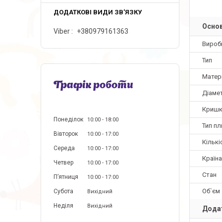
Основ
Viber
+380979161363
Вироб
Тип
Матер
Графік роботи
Діаме
Кришк
Понеділок
10:00
18:00
Тип пл
Вівторок
10:00
17:00
Кількі
Середа
10:00
17:00
Країн
Четвер
10:00
17:00
Стан
Пʼятниця
10:00
17:00
Об`єм
Субота
Вихідний
Неділя
Вихідний
Додат