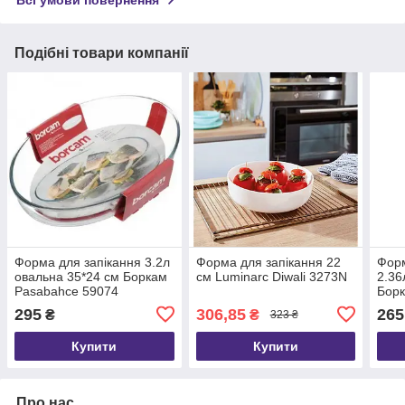
Всі умови повернення
Подібні товари компанії
Форма для запікання 3.2л
Форма для запікання 22
Форм
овальна 35*24 см Боркам
см Luminarc Diwali 3273N
2.36
Pasabahce 59074
Борк
295
306,85
265
₴
₴
323 ₴
Купити
Купити
Про нас