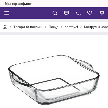
Мастершеф.нет
Товари та послуги
Посуд
Каструлі
Каструлі з жар