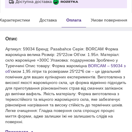
Доступна доставка
Характеристики
Доставка
Оплата
Умови повернення
Опис
Артикул: 59034 Бренд: Pasabahce Серія: BORCAM Форма
жароміцна велика Розмір: 25*22см Об'єм: 1.95л. Матеріал:
скло жароміцне +300С Упаковка: подарункова Зроблено у
Туреччині Опис товару: Форма жароміцна
BORCAM – 59034 з
об
'ємом 1,95 літри та розмірами 25*22*6 см – це ідеальний
помічник для ваших кулінарних експериментів. Виготовлена ​​з
високої якості жароміцного скла, ця форма відмінно підходить
для приготування різноманітних страв від смачних запіканок
до випічки вафель. Якість матеріалу: Форма виготовлена ​​з
термостійкого та міцного жароміцного скла, яке забезпечує
рівномірне нагрівання та високу стійкість до термічних шоків.
Легке очищення: Гладка поверхня скла спрощує процес
миття форми, адже залишки їжі не залишають слідів на
поверхні.
Приховати