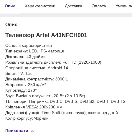
Опис
Характеристики
Доставка
Оплата
Умови п
Опис
Телевізор Artel A43NFCH001
Основні характеристики
Тип екрану: LED, IPS-матриця
Діагональ: 43 дюйми
Роздільна здатність дисплея: Full HD (1920x1080)
Операційна система: Android 14
Smart TV: Так
Динамічна контрастність: 3000:1
Яскравість: 250 кд/м²
Кут огляду: 178°
Звук: Вихідна потужність 20 Вт (2 x 10 Вт)
ТБ-тюнери: Підтримка DVB-C, DVB-S, DVB-S2, DVB-T, DVB-T2
Кріплення VESA: 200x200 мм
Додаткові функції: Time Shift (жива пауза), захист від дітей
Колір корпусу: Чорний
Приховати