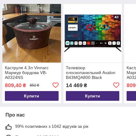
Каструля 4.3л Vinnarc
Телевізор
Каст
Мармур бордова VB-
плоскопанельний Avalon
Мар
A0324NS
B43MQA800 Black
A03
809,40
14 469
809
₴
₴
852 ₴
Купити
Купити
Про нас
99% позитивних з 1042 відгуків за рік