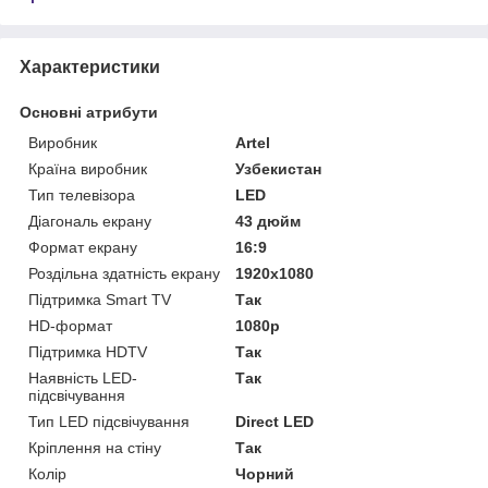
Характеристики
Основні атрибути
Виробник
Artel
Країна виробник
Узбекистан
Тип телевізора
LED
Діагональ екрану
43 дюйм
Формат екрану
16:9
Роздільна здатність екрану
1920x1080
Підтримка Smart TV
Так
HD-формат
1080р
Підтримка HDTV
Так
Наявність LED-
Так
підсвічування
Тип LED підсвічування
Direct LED
Кріплення на стіну
Так
Колір
Чорний