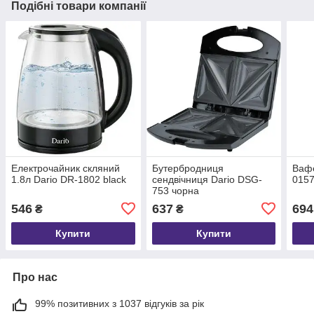
Подібні товари компанії
Електрочайник скляний
Бутербродниця
Вафе
1.8л Dario DR-1802 black
сендвічниця Dario DSG-
015
753 чорна
546
637
694
₴
₴
Купити
Купити
Про нас
99% позитивних з 1037 відгуків за рік