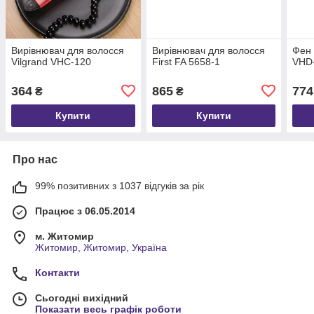
Вирівнювач для волосся
Вирівнювач для волосся
Фен 
Vilgrand VHC-120
First FA 5658-1
VHD-
364
865
774
₴
₴
Купити
Купити
Про нас
99% позитивних з 1037 відгуків за рік
Працює з 06.05.2014
м. Житомир
Житомир, Житомир, Україна
Контакти
Сьогодні вихідний
Показати весь графік роботи