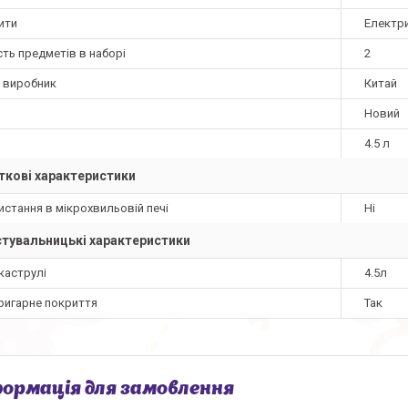
ити
Електри
сть предметів в наборі
2
а виробник
Китай
Новий
4.5 л
кові характеристики
стання в мікрохвильовій печі
Ні
тувальницькі характеристики
каструлі
4.5л
ригарне покриття
Так
ормація для замовлення