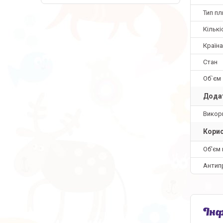
Тип пл
Кількі
Країн
Стан
Об`єм
Додат
Викори
Корис
Об'єм 
Антип
Інф