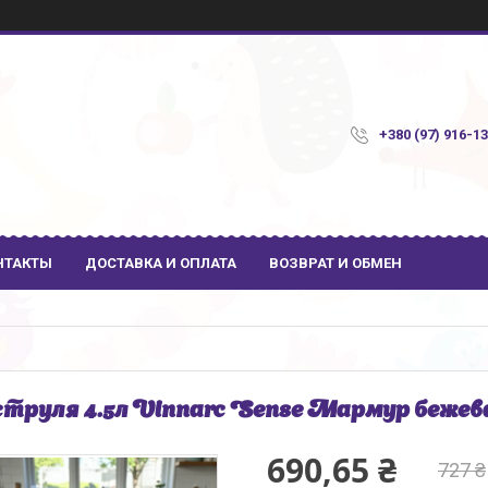
+380 (97) 916-1
НТАКТЫ
ДОСТАВКА И ОПЛАТА
ВОЗВРАТ И ОБМЕН
труля 4.5л Vinnarc Sense Мармур беже
690,65 ₴
727 ₴