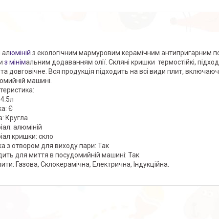
 ал
юміній
з екологічним мармуровим керамічним антипригарним по
и
з мінім
альним додаванням олії. Скляні кришки термостійкі, підхо
 та довговічне. Вся продукція підходить на всі види плит, включаюч
омийній машині.
теристика:
:4.5л
а: Є
: Кругла
іал: алюміній
іал кришки: скло
а з отвором для виходу пари: Так
дить для миття в посудомийній машині: Так
лити: Газова, Склокерамічна, Електрична, Індукційна.