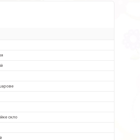
ля
ій
шарове
ійке скло
й