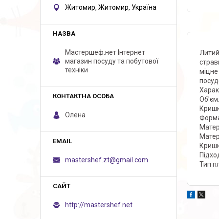
Житомир, Житомир, Україна
Мастершеф.нет Iнтернет
Литий
магазин посуду та побутової
страв
техніки
міцне
посуд
Харак
Об'єм
Кришк
Олена
Форма
Матер
Матер
Кришк
Підхо
mastershef.zt@gmail.com
Тип п
http://mastershef.net