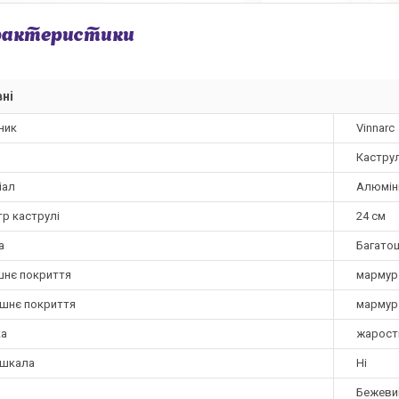
рактеристики
ні
ник
Vinnarc
Кастру
іал
Алюмін
тр каструлі
24 см
а
Багато
шнє покриття
мармур
ішнє покриття
мармур
а
жарост
 шкала
Ні
Бежеви