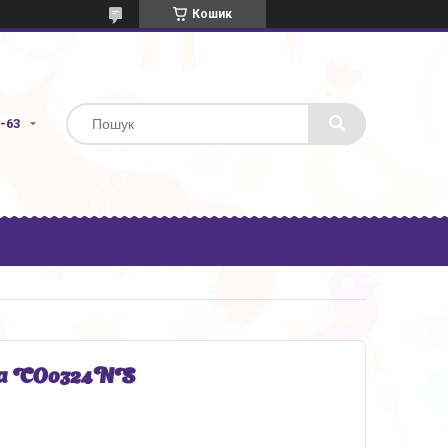
Кошик
3-63
ва CO0324NS