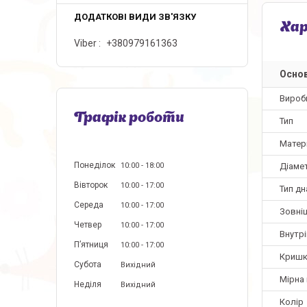
Ха
Viber
+380979161363
Основ
Вироб
Графік роботи
Тип
Матер
Понеділок
Діаме
10:00
18:00
Вівторок
10:00
17:00
Тип дн
Середа
10:00
17:00
Зовні
Четвер
10:00
17:00
Внутр
Пʼятниця
10:00
17:00
Кришк
Субота
Вихідний
Мірна
Неділя
Вихідний
Колір