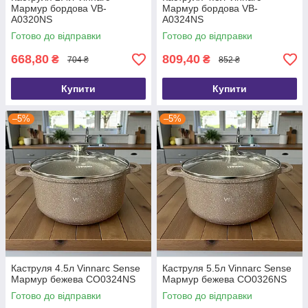
Мармур бордова VB-
Мармур бордова VB-
A0320NS
A0324NS
Готово до відправки
Готово до відправки
668,80
809,40
₴
₴
704 ₴
852 ₴
Купити
Купити
–5%
–5%
Каструля 4.5л Vinnarc Sense
Каструля 5.5л Vinnarc Sense
Мармур бежева CO0324NS
Мармур бежева CO0326NS
Готово до відправки
Готово до відправки