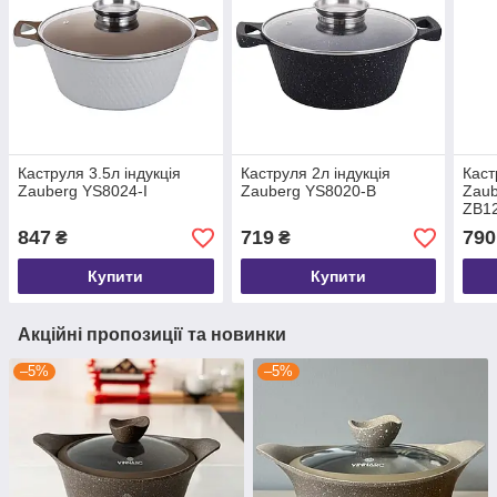
Каструля 3.5л індукція
Каструля 2л індукція
Каст
Zauberg YS8024-I
Zauberg YS8020-B
Zau
ZB1
847
719
790
₴
₴
Купити
Купити
Акційні пропозиції та новинки
–5%
–5%