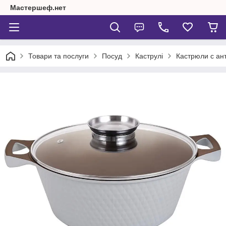
Мастершеф.нет
Товари та послуги
Посуд
Каструлі
Кастрюли с ан