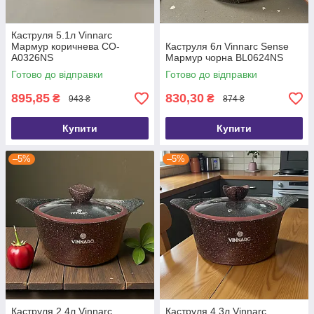
Каструля 5.1л Vinnarc
Мармур коричнева CO-
Каструля 6л Vinnarc Sense
A0326NS
Мармур чорна BL0624NS
Готово до відправки
Готово до відправки
895,85
830,30
₴
₴
943 ₴
874 ₴
Купити
Купити
–5%
–5%
Каструля 2.4л Vinnarc
Каструля 4.3л Vinnarc