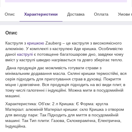
Опис
Характеристики
Доставка
Оплата
Умови 
Опис
Каструля з
кришкою
Zauberg – це каструля з високоякісного
алюмінію. У комплекті з каструлею йде кришка. Особливістю
даної
каструлі
є потовщене багатошарове дно, завдяки чому
вміст у каструлі швидко нагрівається та довго зберігає тепло.
Дана продукція дає можливість готувати страви з
мінімальним додавання масла. Скляні кришки термостійкі, вся
серія підходить для приготування страв в духовці. Покриття
міцне і довговічне. Вся продукція підходить на всі види плит, в
тому числі галогенні і індукційні. Можна мити в посудомийній
машині.
Характеристика: Об'єм: 2 л Кришка: Є Форма: кругла
Матеріал: алюміній Матеріал кришки: скло Кришка з отвором
для виходу пари: Так Підходить для миття в посудомийній
машині: Так Тип плити: Газова, Склокерамічна, Електрична,
Індукційна.