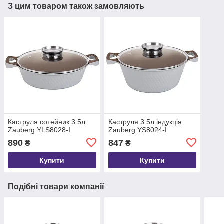
З цим товаром також замовляють
Каструля сотейник 3.5л
Каструля 3.5л індукція
Zauberg YLS8028-I
Zauberg YS8024-I
890
847
₴
₴
Купити
Купити
Подібні товари компанії