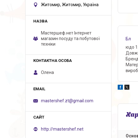
Житомир, Житомир, Україна
Мастершеф.нет Iнтернет
магазин посуду та побутової
Бл
техніки
юдо 1
Довжи
Бренд
Матер
вироб
Олена
mastershef.zt@gmail.com
Ха
http://mastershef.net
Основ