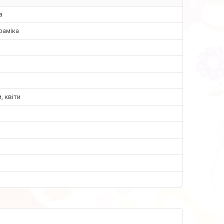
а
раміка
, квіти