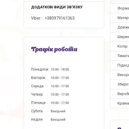
Форм
Матер
Viber
+380979161363
Довж
Ширин
Колір
Графік роботи
Темат
Підхо
Понеділок
10:00
18:00
Викори
Вівторок
10:00
17:00
Збері
Середа
10:00
17:00
Вироб
Четвер
10:00
17:00
Пʼятниця
Країн
10:00
17:00
Субота
Вихідний
Неділя
Вихідний