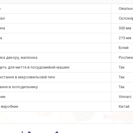
а
Овальн
іал
Склоке
ина
300 мм
а
215 мм
Білий
ика декору, малюнка
Рослини
дить для миття в посудомийній машині
Так
стання в мікрохвильовій печі
Так
гання в холодильнику
Так
ник
Vinnarc
а виробник
Китай