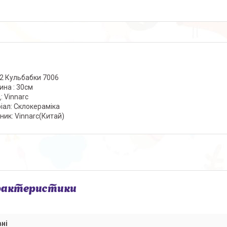
2 Кульбабки 7006
на : 30см
: Vinnarc
іал: Склокераміка
ник: Vinnarc(Китай)
рактеристики
ні