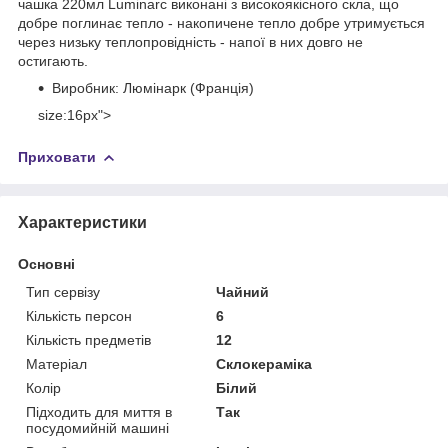
чашка 220мл Luminarc виконані з високоякісного скла, що
добре поглинає тепло - накопичене тепло добре утримується
через низьку теплопровідність - напої в них довго не
остигають.
Виробник: Люмінарк (Франція)
size:16px">
Приховати
Характеристики
Основні
Тип сервізу
Чайний
Кількість персон
6
Кількість предметів
12
Матеріал
Склокераміка
Колір
Білий
Підходить для миття в
Так
посудомийній машині