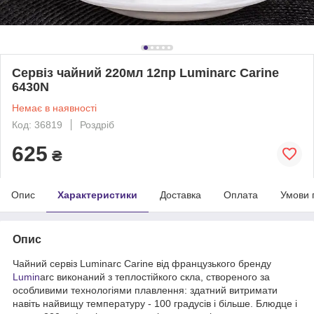
Сервіз чайний 220мл 12пр Luminarc Carine
6430N
Немає в наявності
Код: 36819
Роздріб
625
₴
Опис
Характеристики
Доставка
Оплата
Умови 
Опис
Чайний сервіз Luminarc Carine від французького бренду
Lumin
arc виконаний з теплостійкого скла, створеного за
особливими технологіями плавлення: здатний витримати
навіть найвищу температуру - 100 градусів і більше. Блюдце і