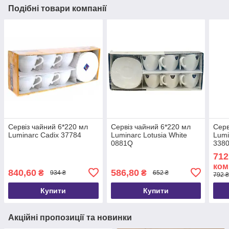
Подібні товари компанії
Сервіз чайний 6*220 мл
Сервіз чайний 6*220 мл
Серв
Luminarc Cadix 37784
Luminarc Lotusia White
Lumi
0881Q
338
712
ком
840,60
586,80
₴
₴
934 ₴
652 ₴
792 ₴
Купити
Купити
Акційні пропозиції та новинки