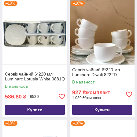
–10%
–10%
Сервіз чайний 6*220 мл
Сервіз чайний 6*220 мл
Luminarc Diwali 8222D
Luminarc Lotusia White 0881Q
В наявності
В наявності
927
₴/комплект
586,80
₴
652 ₴
1 030 ₴/комплект
Купити
Купити
–10%
–10%