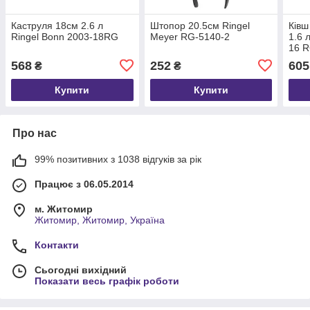
Каструля 18см 2.6 л
Штопор 20.5см Ringel
Ківш
Ringel Bonn 2003-18RG
Meyer RG-5140-2
1.6 
16 
568
252
605
₴
₴
Купити
Купити
Про нас
99% позитивних з 1038 відгуків за рік
Працює з 06.05.2014
м. Житомир
Житомир, Житомир, Україна
Контакти
Сьогодні вихідний
Показати весь графік роботи