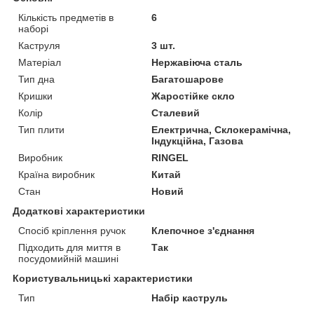
Кількість предметів в
6
наборі
Каструля
3 шт.
Матеріал
Нержавіюча сталь
Тип дна
Багатошарове
Кришки
Жаростійке скло
Колір
Сталевий
Тип плити
Електрична, Склокерамічна,
Індукційна, Газова
Виробник
RINGEL
Країна виробник
Китай
Стан
Новий
Додаткові характеристики
Спосіб кріплення ручок
Клепочное з'єднання
Підходить для миття в
Так
посудомийній машині
Користувальницькі характеристики
Тип
Набір каструль