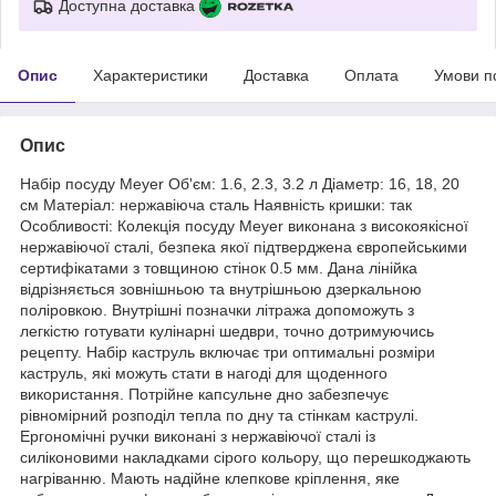
Доступна доставка
Опис
Характеристики
Доставка
Оплата
Умови п
Опис
Набір посуду Meyer Об'єм: 1.6, 2.3, 3.2 л Діаметр: 16, 18, 20
см Матеріал: нержавіюча сталь Наявність кришки: так
Особливості: Колекція посуду Meyer виконана з високоякісної
нержавіючої сталі, безпека якої підтверджена європейськими
сертифікатами з товщиною стінок 0.5 мм. Дана лінійка
відрізняється зовнішньою та внутрішньою дзеркальною
поліровкою. Внутрішні позначки літража допоможуть з
легкістю готувати кулінарні шедври, точно дотримуючись
рецепту. Набір каструль включає три оптимальні розміри
каструль, які можуть стати в нагоді для щоденного
використання. Потрійне капсульне дно забезпечує
рівномірний розподіл тепла по дну та стінкам каструлі.
Ергономічні ручки виконані з нержавіючої сталі із
силіконовими накладками сірого кольору, що перешкоджають
нагріванню. Мають надійне клепкове кріплення, яке