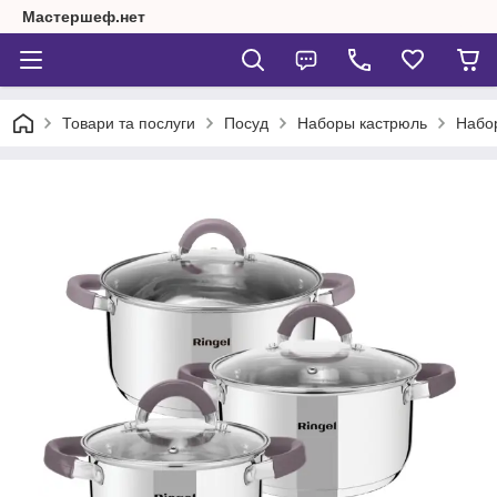
Мастершеф.нет
Товари та послуги
Посуд
Наборы кастрюль
Набор