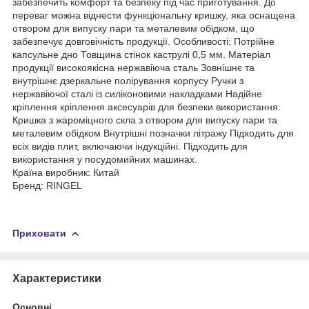
забезпечить комфорт та безпеку під час приготування. До
переваг можна віднести функціональну кришку, яка оснащена
отвором для випуску пари та металевим обідком, що
забезпечує довговічність продукції. Особливості: Потрійне
капсульне дно Товщина стінок каструлі 0,5 мм. Матеріал
продукції високоякісна нержавіюча сталь Зовнішнє та
внутрішнє дзеркальне полірування корпусу Ручки з
нержавіючої сталі із силіконовими накладками Надійне
кріплення кріплення аксесуарів для безпеки використання.
Кришка з жароміцного скла з отвором для випуску пари та
металевим обідком Внутрішні позначки літражу Підходить для
всіх видів плит, включаючи індукційні. Підходить для
використання у посудомийних машинах.
Країна виробник: Китай
Бренд: RINGEL
Приховати
Характеристики
Основні