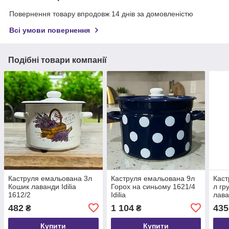
Повернення товару впродовж 14 днів за домовленістю
Всі умови повернення
Подібні товари компанії
Каструля емальована 3л
Каструля емальована 9л
Каст
Кошик лаванди Idilia
Горох на синьому 1621/4
л гр
1612/2
Idilia
лава
Idilia
482
1 104
435
₴
₴
Купити
Купити