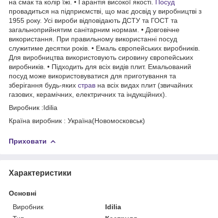
на смак та колір їжі. • Гарантія високої якості.
Посуд
провадиться на підприємстві, що має досвід у виробництві з
1955 року. Усі вироби відповідають ДСТУ та ГОСТ та
загальноприйнятим санітарним нормам. • Довговічне
використання. При правильному використанні посуд
служитиме десятки років. • Емаль європейських виробників.
Для виробництва використовують сировину європейських
виробників. • Підходить для всіх видів плит. Емальований
посуд може використовуватися для приготування та
зберігання будь-яких
страв
на всіх видах плит (звичайних
газових, керамічних, електричних та індукційних).
Виробник :Idilia
Країна виробник : Україна(Новомосковськ)
Приховати
Характеристики
Основні
Виробник
Idilia