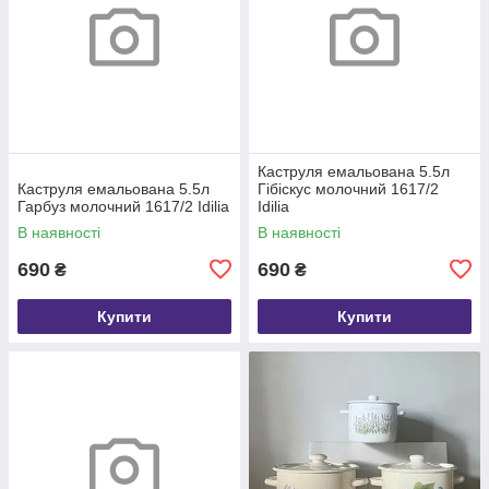
Каструля емальована 5.5л
Каструля емальована 5.5л
Гібіскус молочний 1617/2
Гарбуз молочний 1617/2 Idilia
Idilia
В наявності
В наявності
690
690
₴
₴
Купити
Купити