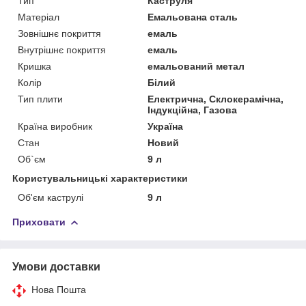
Тип
Каструля
Матеріал
Емальована сталь
Зовнішнє покриття
емаль
Внутрішнє покриття
емаль
Кришка
емальований метал
Колір
Білий
Тип плити
Електрична, Склокерамічна,
Індукційна, Газова
Країна виробник
Україна
Стан
Новий
Об`єм
9 л
Користувальницькі характеристики
Об'єм каструлі
9 л
Приховати
Умови доставки
Нова Пошта