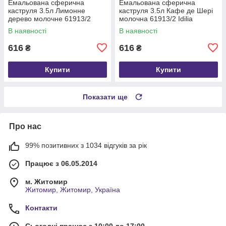
Емальована сферична
Емальована сферична
каструля 3.5л Лимонне
каструля 3.5л Кафе де Шері
дерево молочне 61913/2
молочна 61913/2 Idilia
Idilia
В наявності
В наявності
616
616
₴
₴
Купити
Купити
Показати ще
Про нас
99% позитивних з 1034 відгуків за рік
Працює з 06.05.2014
м. Житомир
Житомир, Житомир, Україна
Контакти
Сьогодні працює з 10:00 до 17:00