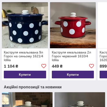
Каструля емальована 9л
Каструля емальована 2л
Каст
Горох на синьому 1621/4
Горох червоний 1610/4
Горо
Idilia
Idilia
1620/
1 104
449
899
₴
₴
Купити
Купити
Акційні пропозиції та новинки