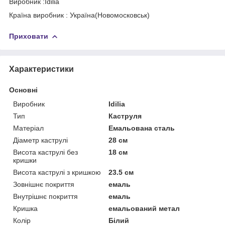
Виробник :Idilia
Країна виробник : Україна(Новомосковськ)
Приховати
Характеристики
Основні
Виробник
Idilia
Тип
Каструля
Матеріал
Емальована сталь
Діаметр каструлі
28 см
Висота каструлі без
18 см
кришки
Висота каструлі з кришкою
23.5 см
Зовнішнє покриття
емаль
Внутрішнє покриття
емаль
Кришка
емальований метал
Колір
Білий