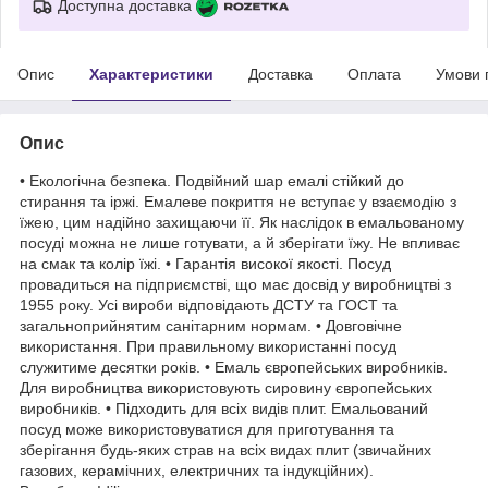
Доступна доставка
Опис
Характеристики
Доставка
Оплата
Умови 
Опис
• Екологічна безпека. Подвійний шар емалі стійкий до
стирання та іржі. Емалеве покриття не вступає у взаємодію з
їжею, цим надійно захищаючи її. Як наслідок в емальованому
посуді можна не лише готувати, а й зберігати їжу. Не впливає
на смак та колір їжі. • Гарантія високої якості. Посуд
провадиться на підприємстві, що має досвід у виробництві з
1955 року. Усі вироби відповідають ДСТУ та ГОСТ та
загальноприйнятим санітарним нормам. • Довговічне
використання. При правильному використанні посуд
служитиме десятки років. • Емаль європейських виробників.
Для виробництва використовують сировину європейських
виробників. • Підходить для всіх видів плит. Емальований
посуд може використовуватися для приготування та
зберігання будь-яких страв на всіх видах плит (звичайних
газових, керамічних, електричних та індукційних).