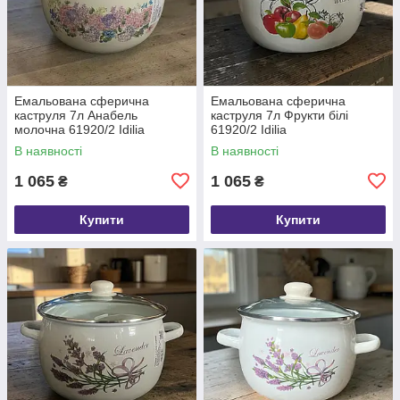
Емальована сферична
Емальована сферична
каструля 7л Анабель
каструля 7л Фрукти білі
молочна 61920/2 Idilia
61920/2 Idilia
В наявності
В наявності
1 065
1 065
₴
₴
Купити
Купити