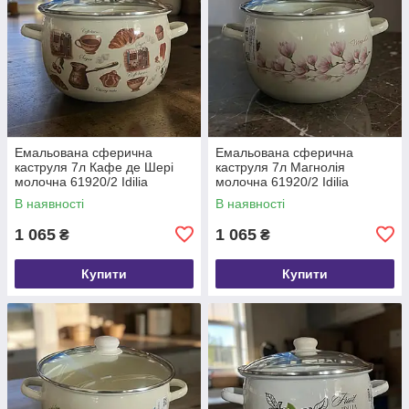
Емальована сферична
Емальована сферична
каструля 7л Кафе де Шері
каструля 7л Магнолія
молочна 61920/2 Idilia
молочна 61920/2 Idilia
В наявності
В наявності
1 065
1 065
₴
₴
Купити
Купити