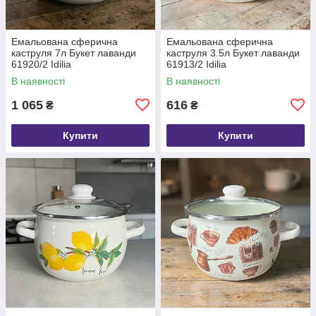
Емальована сферична
Емальована сферична
каструля 7л Букет лаванди
каструля 3.5л Букет лаванди
61920/2 Idilia
61913/2 Idilia
В наявності
В наявності
1 065
616
₴
₴
Купити
Купити