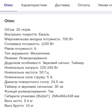
Опис
Характеристики
Доставка
Оплата
Умови п
Опис
Об’єм: 20 літрів.
Внутрішнє покриття: Емаль .
Мікрохвильова вихідна потужність: 700 Вт
Споживна потужність: 1100 Вт
Рівнів потужності: 6.
Тип керування: Механічние.
Режими: Розморожування.
Додаткові особливості: Звуковий сигнал. Таймер.
Номінальна напруга: 220-240 Вт.
Номінальна частота: 50 Гц.
Номінальна сила струму: 5 А.
Діаметр поворотного столу: 24,5 см.
Таймер зі звуковим сигналом: 30 хв.
Функція розморожування: Так.
Габарити упаковки (ВхШхГ): 268х466х348 мм.
Вага нетто: 9.4 кг
Вага брутто: 10 кг