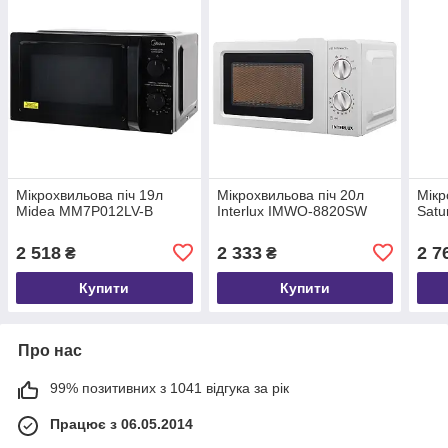
Мікрохвильова піч 19л
Мікрохвильова піч 20л
Мікр
Midea MM7P012LV-B
Interlux IMWO-8820SW
Sat
2 518
2 333
2 7
₴
₴
Купити
Купити
Про нас
99% позитивних з 1041 відгука за рік
Працює з 06.05.2014