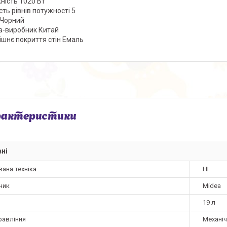
ність 1020 Вт
сть рівнів потужності 5
 Чорний
а-виробник Китай
ішнє покриття стін Емаль
рактеристики
ні
ана техніка
НІ
ник
Midea
19 л
равління
Механі