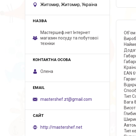
Житомир, Житомир, Україна
Мастершеф.нет Iнтернет
Об'єм
магазин посуду та побутової
Вироб
техніки
Найме
Додат
Габари
Габари
Країн
Олена
EAN 6
Гарант
Відкр
Спосі
Тип С
mastershef.zt@gmail.com
Вага 8
Висот
Глиби
Ширин
Автом
http://mastershef.net
Тип к