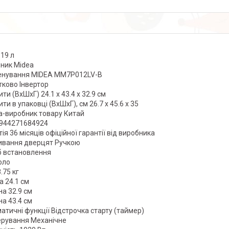
 19 л
ник Midea
нування MIDEA MM7P012LV-B
ково Інвертор
ти (ВхШхГ) 24.1 х 43.4 х 32.9 см
ти в упаковці (ВхШхГ), см 26.7 х 45.6 х 35
а-виробник товару Китай
944271684924
ія 36 місяців офіційної гарантії від виробника
ивання дверцят Ручкою
б встановлення
оло
.75 кг
а 24.1 см
на 32.9 см
а 43.4 см
атичні функції Відстрочка старту (таймер)
ерування Механічне