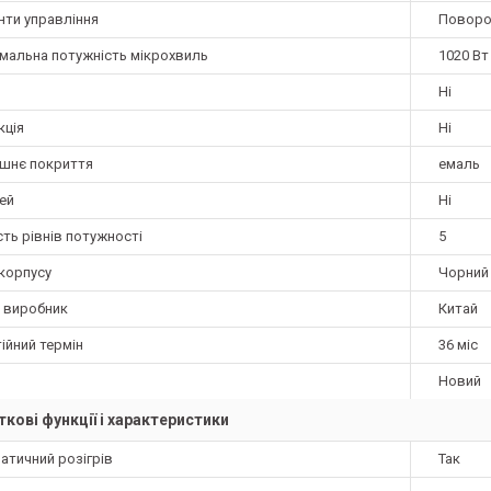
нти управління
Поворо
мальна потужність мікрохвиль
1020 Вт
Ні
кція
Ні
ішнє покриття
емаль
ей
Ні
сть рівнів потужності
5
 корпусу
Чорний
а виробник
Китай
ійний термін
36 міс
Новий
кові функції і характеристики
атичний розігрів
Так