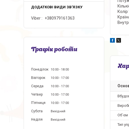
Потуж
Кількі
Колір
Країн
Viber
+380979161363
Внутр
Графік роботи
Ха
Понеділок
10:00
18:00
Вівторок
10:00
17:00
Основ
Середа
10:00
17:00
Четвер
10:00
17:00
Вбудов
Пʼятниця
10:00
17:00
Вироб
Субота
Вихідний
Об`єм
Неділя
Вихідний
Тип уп