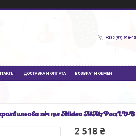
+380 (97) 916-1
НТАКТЫ
ДОСТАВКА И ОПЛАТА
ВОЗВРАТ И ОБМЕН
рохвильова піч 19л Midea MM7P012LV-B
2 518 ₴