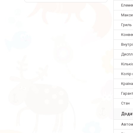
Елеме
Макси
Гриль
Конве
Внутр
Диспл
Кількі
Колір
Країн
Гарант
Стан
Додат
Автом