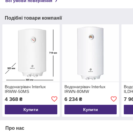
Всі умови повернення
Подібні товари компанії
Водонагрівач Interlux
Водонагрівач Interlux
Водо
IRWW-50MS
IRWN-80MW
ILD
4 368
6 234
7 9
₴
₴
Купити
Купити
Про нас