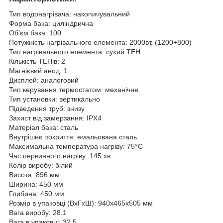
Тип водонагрівача: накопичувальний
Форма бака: циліндрична
Об'єм бака: 100
Потужність нагрівального елемента: 2000вт, (1200+800)
Тип нагрівального елемента: сухий ТЕН
Кількість ТЕНів: 2
Магнієвий анод: 1
Дисплей: аналоговий
Тип керування термостатом: механічне
Тип установки: вертикально
Підведення труб: знизу
Захист від замерзання: IPX4
Матеріал бака: сталь
Внутрішнє покриття: емальована сталь.
Максимальна температура нагріву: 75°C
Час первинного нагріву: 145 хв.
Колір виробу: білий
Висота: 896 мм
Ширина: 450 мм
Глибина: 450 мм
Розмір в упаковці (ВхГхШ): 940х465х505 мм
Вага виробу: 28.1
Вага в упаковці: 32.5