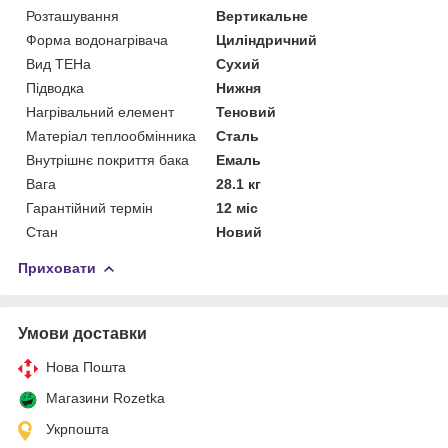
Розташування
Вертикальне
Форма водонагрівача
Циліндричний
Вид ТЕНа
Сухий
Підводка
Нижня
Нагрівальний елемент
Теновий
Матеріал теплообмінника
Сталь
Внутрішнє покриття бака
Емаль
Вага
28.1 кг
Гарантійний термін
12 міс
Стан
Новий
Приховати
Умови доставки
Нова Пошта
Магазини Rozetka
Укрпошта