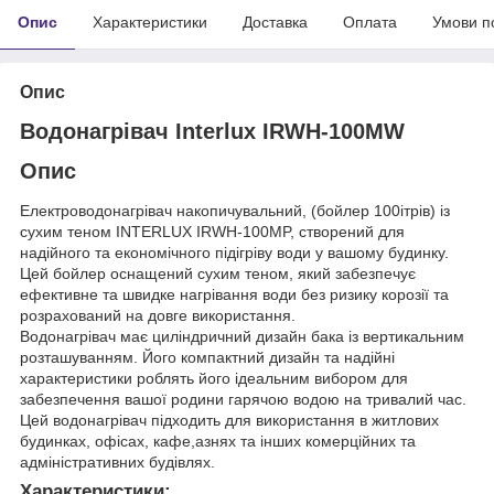
Опис
Характеристики
Доставка
Оплата
Умови п
Опис
Водонагрівач Interlux IRWH-100MW
Опис
Електроводонагрівач накопичувальний, (бойлер 100ітрів) із
сухим теном INTERLUX IRWH-100MP, створений для
надійного та економічного підігріву води у вашому будинку.
Цей бойлер оснащений сухим теном, який забезпечує
ефективне та швидке нагрівання води без ризику корозії та
розрахований на довге використання.
Водонагрівач має циліндричний дизайн бака із вертикальним
розташуванням. Його компактний дизайн та надійні
характеристики роблять його ідеальним вибором для
забезпечення вашої родини гарячою водою на тривалий час.
Цей водонагрівач підходить для використання в житлових
будинках, офісах, кафе,азнях та інших комерційних та
адміністративних будівлях.
Характеристики: