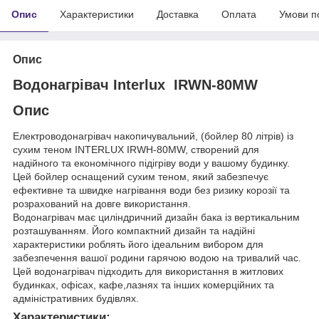
Опис
Характеристики
Доставка
Оплата
Умови п
Опис
Водонагрівач Interlux IRWN-80MW
Опис
Електроводонагрівач накопичувальний, (бойлер 80 літрів) із
сухим теном INTERLUX IRWH-80MW, створений для
надійного та економічного підігріву води у вашому будинку.
Цей бойлер оснащений сухим теном, який забезпечує
ефективне та швидке нагрівання води без ризику корозії та
розрахований на довге використання.
Водонагрівач має циліндричний дизайн бака із вертикальним
розташуванням. Його компактний дизайн та надійні
характеристики роблять його ідеальним вибором для
забезпечення вашої родини гарячою водою на тривалий час.
Цей водонагрівач підходить для використання в житлових
будинках, офісах, кафе,лазнях та інших комерційних та
адміністративних будівлях.
Характеристики: