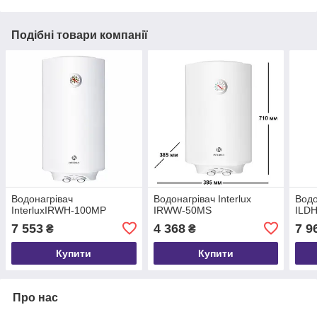
Подібні товари компанії
Водонагрівач
Водонагрівач Interlux
Водо
InterluxIRWH-100MP
IRWW-50MS
ILD
7 553
4 368
7 9
₴
₴
Купити
Купити
Про нас