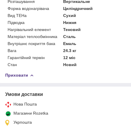
Розташування
Вертикальне
Форма водонагрівача
Циліндричний
Вид ТЕНа
Сухий
Підводка
Нижня
Нагрівальний елемент
Теновий
Матеріал теплообмінника
Сталь
Внутрішнє покриття бака
Емаль
Вага
24.3 кг
Гарантійний термін
12 міс
Стан
Новий
Приховати
Умови доставки
Нова Пошта
Магазини Rozetka
Укрпошта