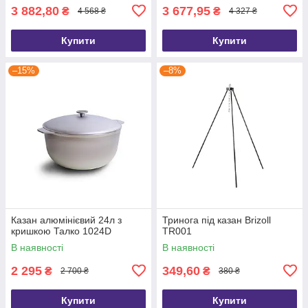
3 882,80
3 677,95
₴
₴
4 568 ₴
4 327 ₴
Купити
Купити
–15%
–8%
Казан алюмінієвий 24л з
Тринога під казан Brizoll
кришкою Талко 1024D
TR001
В наявності
В наявності
2 295
349,60
₴
₴
2 700 ₴
380 ₴
Купити
Купити