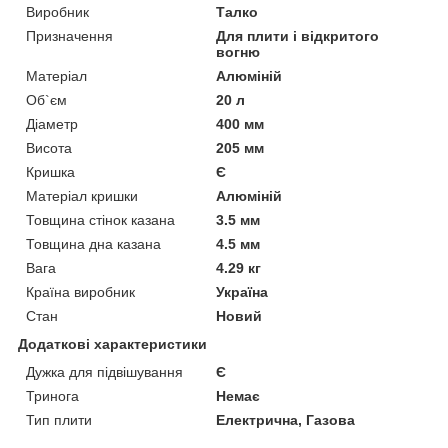
Виробник
Талко
Призначення
Для плити і відкритого
вогню
Матеріал
Алюміній
Об`єм
20 л
Діаметр
400 мм
Висота
205 мм
Кришка
Є
Матеріал кришки
Алюміній
Товщина стінок казана
3.5 мм
Товщина дна казана
4.5 мм
Вага
4.29 кг
Країна виробник
Україна
Стан
Новий
Додаткові характеристики
Дужка для підвішування
Є
Тринога
Немає
Тип плити
Електрична, Газова