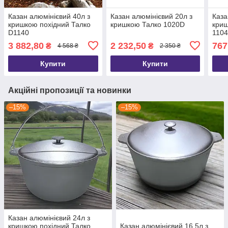
Казан алюмінієвий 40л з
Казан алюмінієвий 20л з
Каза
кришкою похідний Талко
кришкою Талко 1020D
криш
D1140
110
3 882,80
2 232,50
767
₴
₴
4 568 ₴
2 350 ₴
Купити
Купити
Акційні пропозиції та новинки
–15%
–15%
Казан алюмінієвий 24л з
кришкою похідний Талко
Казан алюмінієвий 16.5л з