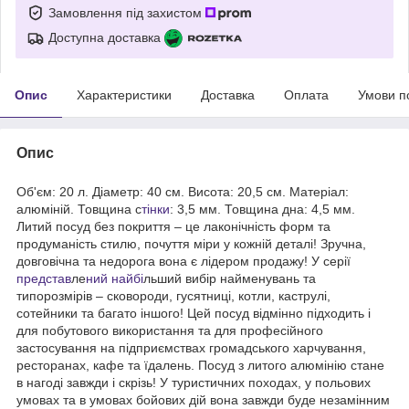
Замовлення під захистом
Доступна доставка
Опис
Характеристики
Доставка
Оплата
Умови п
Опис
Об'єм: 20 л. Діаметр: 40 см. Висота: 20,5 см. Матеріал:
алюміній. Товщина с
тінки
: 3,5 мм. Товщина дна: 4,5 мм.
Литий посуд без покриття – це лаконічність форм та
продуманість стилю, почуття міри у кожній деталі! Зручна,
довговічна та недорога вона є лідером продажу! У серії
представ
ле
ний найбі
льший вибір найменувань та
типорозмірів – сковороди, гусятниці, котли, каструлі,
сотейники та багато іншого! Цей посуд відмінно підходить і
для побутового використання та для професійного
застосування на підприємствах громадського харчування,
ресторанах, кафе та їдалень. Посуд з литого алюмінію стане
в нагоді завжди і скрізь! У туристичних походах, у польових
умовах та в умовах бойових дій вона завжди буде незамінним