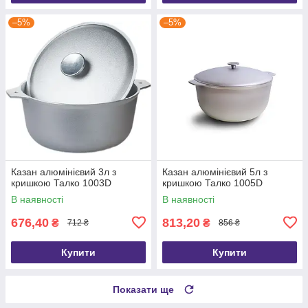
–5%
–5%
Казан алюмінієвий 3л з
Казан алюмінієвий 5л з
кришкою Талко 1003D
кришкою Талко 1005D
В наявності
В наявності
676,40
813,20
₴
₴
712 ₴
856 ₴
Купити
Купити
Показати ще