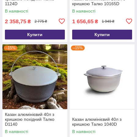
1124D
кришкою Талко 10165D
В наявності
В наявності
2 358,75
1 656,65
₴
₴
2 775 ₴
1 949 ₴
Купити
Купити
–15%
–15%
Казан алюмінієвий 40л з
кришкою похідний Талко
Казан алюмінієвий 40л з
D1140
кришкою Талко 1040D
В наявності
В наявності