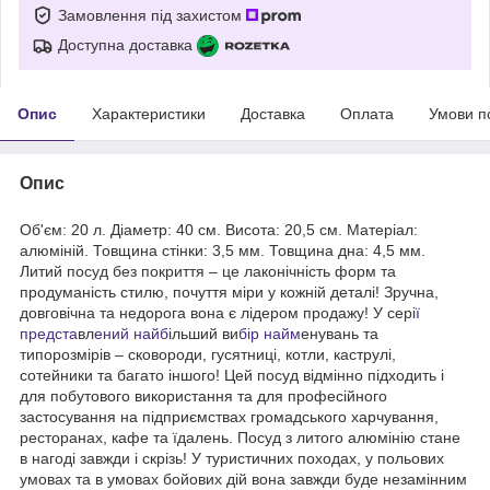
Замовлення під захистом
Доступна доставка
Опис
Характеристики
Доставка
Оплата
Умови п
Опис
Об'єм: 20 л. Діаметр: 40 см. Висота: 20,5 см. Матеріал:
алюміній. Товщина стінки: 3,5 мм. Товщина дна: 4,5 мм.
Литий посуд без покриття – це лаконічність форм та
продуманість стилю, почуття міри у кожній деталі! Зручна,
довговічна та недорога вона є лідером продажу! У сері
ї
предста
вл
ений найб
ільший ви
бір найм
енувань та
типорозмірів – сковороди, гусятниці, котли, каструлі,
сотейники та багато іншого! Цей посуд відмінно підходить і
для побутового використання та для професійного
застосування на підприємствах громадського харчування,
ресторанах, кафе та їдалень. Посуд з литого алюмінію стане
в нагоді завжди і скрізь! У туристичних походах, у польових
умовах та в умовах бойових дій вона завжди буде незамінним