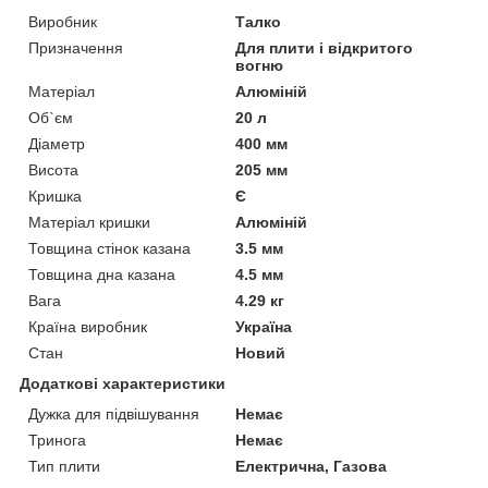
Виробник
Талко
Призначення
Для плити і відкритого
вогню
Матеріал
Алюміній
Об`єм
20 л
Діаметр
400 мм
Висота
205 мм
Кришка
Є
Матеріал кришки
Алюміній
Товщина стінок казана
3.5 мм
Товщина дна казана
4.5 мм
Вага
4.29 кг
Країна виробник
Україна
Стан
Новий
Додаткові характеристики
Дужка для підвішування
Немає
Тринога
Немає
Тип плити
Електрична, Газова