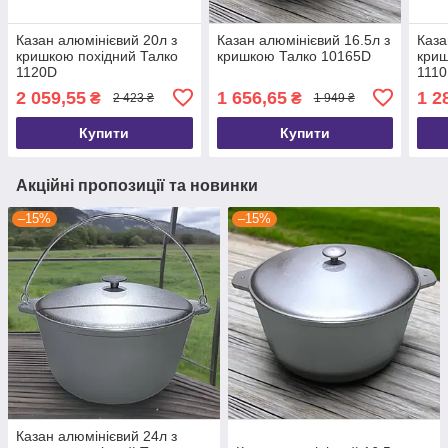
Казан алюмінієвий 20л з
Казан алюмінієвий 16.5л з
Каза
кришкою похідний Талко
кришкою Талко 10165D
криш
1120D
111
2 059,55
1 656,65
1 2
₴
₴
2 423 ₴
1 949 ₴
Купити
Купити
Акційні пропозиції та новинки
–15%
–15%
Казан алюмінієвий 24л з