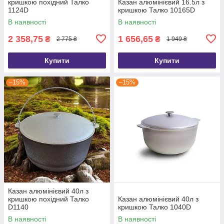
кришкою похідний Талко
Казан алюмінієвий 16.5л з
1124D
кришкою Талко 10165D
В наявності
В наявності
2 358,75
1 656,65
₴
₴
2 775 ₴
1 949 ₴
Купити
Купити
–15%
–15%
Казан алюмінієвий 40л з
кришкою похідний Талко
Казан алюмінієвий 40л з
D1140
кришкою Талко 1040D
В наявності
В наявності