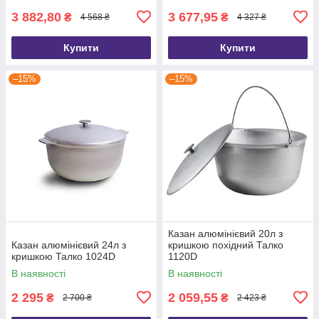
3 882,80
3 677,95
₴
₴
4 568 ₴
4 327 ₴
Купити
Купити
–15%
–15%
Казан алюмінієвий 20л з
Казан алюмінієвий 24л з
кришкою похідний Талко
кришкою Талко 1024D
1120D
В наявності
В наявності
2 295
2 059,55
₴
₴
2 700 ₴
2 423 ₴