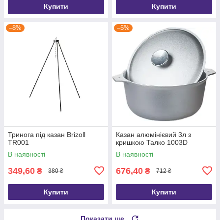
Купити
Купити
–8%
–5%
Тринога під казан Brizoll
Казан алюмінієвий 3л з
TR001
кришкою Талко 1003D
В наявності
В наявності
349,60
676,40
₴
₴
380 ₴
712 ₴
Купити
Купити
Показати ще