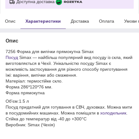
Доступна доставка
Опис
Характеристики
Доставка
Оплата
Умови 
Опис
7256 Форма для випічки прямокутна Simax
Посуд
Simax — найбільш популярний вид посуду із скла, який
виготовляється в Чехії. Унікальністю посуду Simax є
можливість застосування для різного способу приготування
їжі: варіння, випічки або смаження.
Матеріал: термостійке скло.
Форма 286*120*76 мм.
Форма прямокутна
Об'єм:1.5 л
Посуд придатний для готування в СВЧ, духовках. Можна мити
в посудомийних машинах. Можна поміщати в
холодильник
.
Стійка до температур від -40 до +300°С
Виробник: Simax (Чехія)