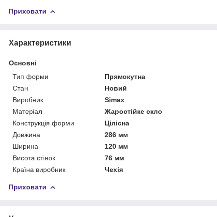
Приховати
Характеристики
Основні
Тип форми
Прямокутна
Стан
Новий
Виробник
Simax
Матеріал
Жаростійке скло
Конструкція форми
Цілісна
Довжина
286 мм
Ширина
120 мм
Висота стінок
76 мм
Країна виробник
Чехія
Приховати