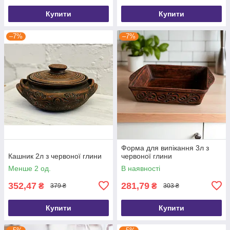
Купити
Купити
–7%
–7%
Форма для випікання 3л з
Кашник 2л з червоної глини
червоної глини
Менше 2 од.
В наявності
352,47
281,79
₴
₴
379 ₴
303 ₴
Купити
Купити