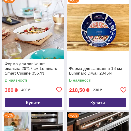
–5%
–5%
Форма для запікання
овальна 29*17 см Luminarc
Форма для запікання 18 см
Smart Cuisine 3567N
Luminarc Diwali 2945N
В наявності
В наявності
380
218,50
₴
₴
400 ₴
230 ₴
Купити
Купити
–5%
–5%