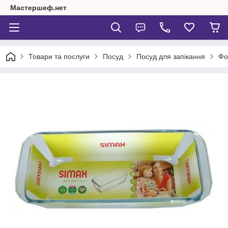
Мастершеф.нет
Товари та послуги
Посуд
Посуд для запікання
Фо