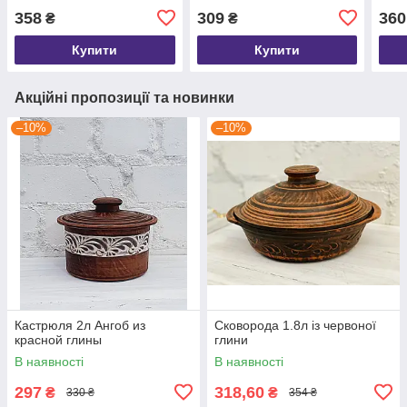
358
309
360
₴
₴
Купити
Купити
Акційні пропозиції та новинки
–10%
–10%
Кастрюля 2л Ангоб из
Сковорода 1.8л із червоної
красной глины
глини
В наявності
В наявності
297
318,60
₴
₴
330 ₴
354 ₴