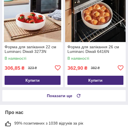
Форма для запікання 22 см
Форма для запікання 26 см
Luminarc Diwali 3273N
Luminarc Diwali 6416N
В наявності
В наявності
306,85
362,90
₴
₴
323 ₴
382 ₴
Купити
Купити
Показати ще
Про нас
99% позитивних з 1038 відгуків за рік