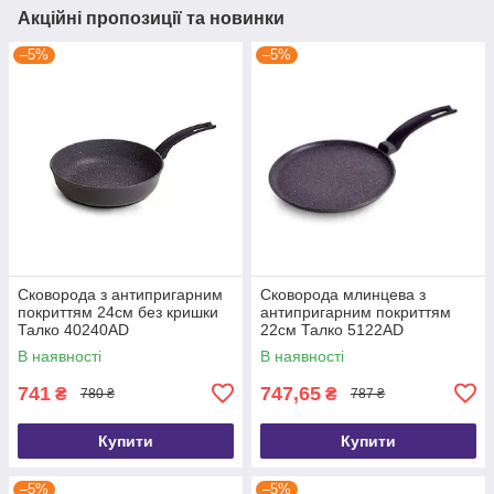
Акційні пропозиції та новинки
–5%
–5%
Сковорода з антипригарним
Сковорода млинцева з
покриттям 24см без кришки
антипригарним покриттям
Талко 40240АD
22см Талко 5122АD
В наявності
В наявності
741
747,65
₴
₴
780 ₴
787 ₴
Купити
Купити
–5%
–5%