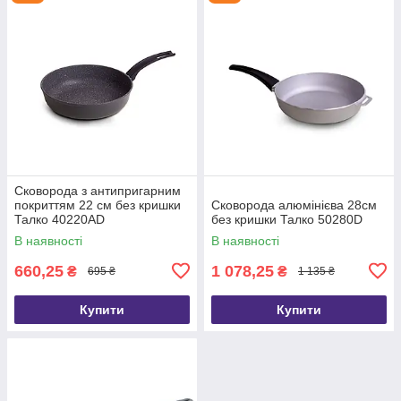
Сковорода з антипригарним
покриттям 22 см без кришки
Сковорода алюмінієва 28см
Талко 40220АD
без кришки Талко 50280D
В наявності
В наявності
660,25
1 078,25
₴
₴
695 ₴
1 135 ₴
Купити
Купити