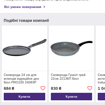
Всі умови повернення
Подібні товари компанії
Сковорода 24 см для
Сковорода Граніт грей
Ско
млинців індукційне дно
22см 22136П Біол
анти
Біол PRO100 24083P
Indu
дном
684
830
1 0
₴
₴
Купити
Купити