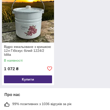
Відро емальоване з кришкою
12л Гібіскус білий 1224/2
Idilia
В наявності
1 072
₴
Купити
Про нас
99% позитивних з 1036 відгуків за рік