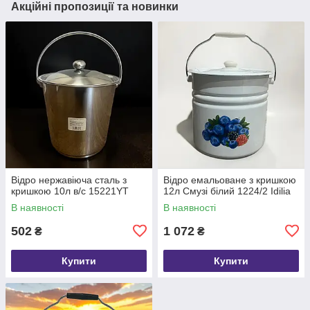
Акційні пропозиції та новинки
Відро нержавіюча сталь з
Відро емальоване з кришкою
кришкою 10л в/с 15221YT
12л Смузі білий 1224/2 Idilia
В наявності
В наявності
502
1 072
₴
₴
Купити
Купити