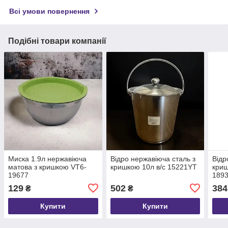
Всі умови повернення
Подібні товари компанії
Миска 1.9л нержавіюча
Відро нержавіюча сталь з
Відр
матова з кришкою VT6-
кришкою 10л в/с 15221YT
криш
19677
1893
129
502
384
₴
₴
Купити
Купити