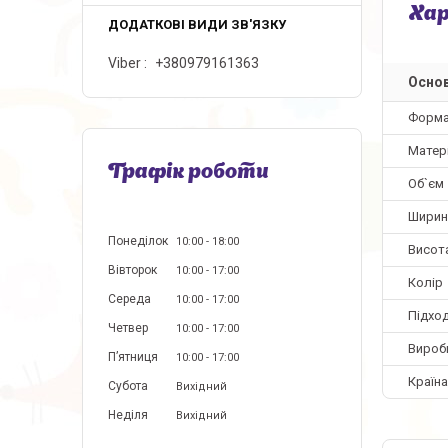
Ха
Viber
+380979161363
Основ
Форм
Матер
Графік роботи
Об`єм
Ширин
Понеділок
10:00
18:00
Висот
Вівторок
10:00
17:00
Колір
Середа
10:00
17:00
Підхо
Четвер
10:00
17:00
Вироб
Пʼятниця
10:00
17:00
Країн
Субота
Вихідний
Неділя
Вихідний