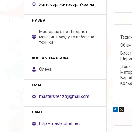
Житомир, Житомир, Україна
Мастершеф.нет Iнтернет
магазин посуду та побутової
Техні
техніки
Об'єм
Висот
Ширин
Довжи
Олена
Матер
Вироб
Кольо
mastershef.zt@gmail.com
http://mastershef.net