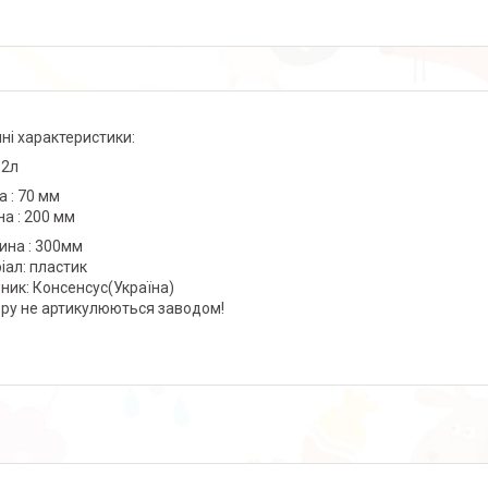
чні характеристики:
 2л
а : 70 мм
а : 200 мм
на : 300мм
іал: пластик
ник: Консенсус(Україна)
ру не артикулюються заводом!