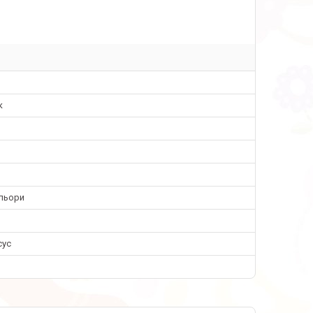
к
ольори
сус