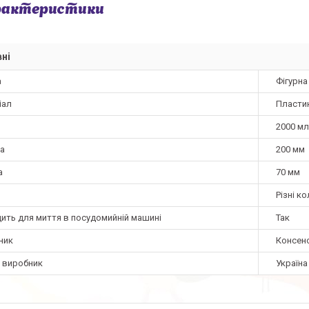
рактеристики
ні
а
Фігурна
іал
Пласти
2000 мл
а
200 мм
а
70 мм
Різні к
дить для миття в посудомийній машині
Так
ник
Консен
а виробник
Україна