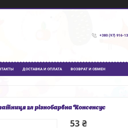
+380 (97) 916-1
НТАКТЫ
ДОСТАВКА И ОПЛАТА
ВОЗВРАТ И ОБМЕН
атниця 2л різнобарвна Консенсус
53 ₴