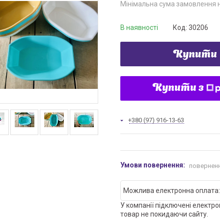
Мінімальна сума замовлення н
В наявності
Код:
30206
Купити
Купити з
+380 (97) 916-13-63
поверненн
У компанії підключені електро
товар не покидаючи сайту.