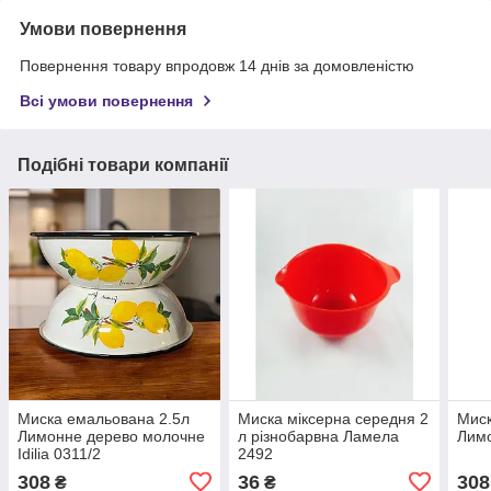
Умови повернення
Повернення товару впродовж 14 днів за домовленістю
Всі умови повернення
Подібні товари компанії
Миска емальована 2.5л
Миска міксерна середня 2
Миск
Лимонне дерево молочне
л різнобарвна Ламела
Лимо
Idilia 0311/2
2492
308
36
308
₴
₴