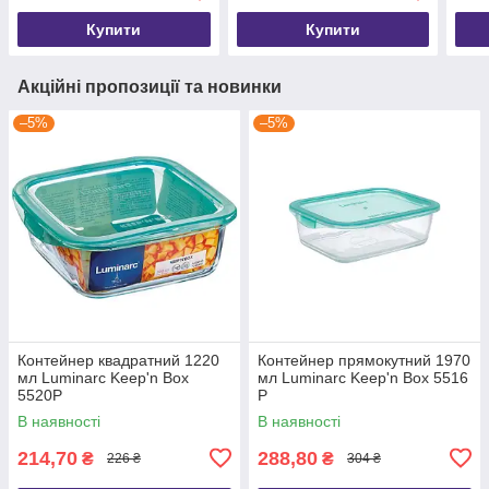
Купити
Купити
Акційні пропозиції та новинки
–5%
–5%
Контейнер квадратний 1220
Контейнер прямокутний 1970
мл Luminarc Keep'n Box
мл Luminarc Keep'n Box 5516
5520P
P
В наявності
В наявності
214,70
288,80
₴
₴
226 ₴
304 ₴