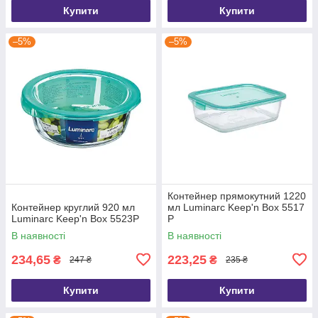
Купити
Купити
–5%
–5%
Контейнер прямокутний 1220
Контейнер круглий 920 мл
мл Luminarc Keep'n Box 5517
Luminarc Keep'n Box 5523P
P
В наявності
В наявності
234,65
223,25
₴
₴
247 ₴
235 ₴
Купити
Купити