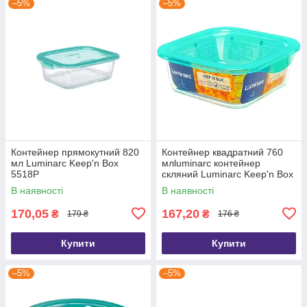
–5%
–5%
Контейнер прямокутний 820
Контейнер квадратний 760
мл Luminarc Keep'n Box
млluminarc контейнер
5518P
скляний Luminarc Keep'n Box
5521P
В наявності
В наявності
170,05
167,20
₴
₴
179 ₴
176 ₴
Купити
Купити
–5%
–5%