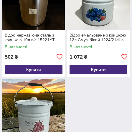
Відро нержавіюча сталь з
Відро емальоване з кришкою
кришкою 10л в/с 15221YT
12л Смузі білий 1224/2 Idilia
В наявності
В наявності
502
1 072
₴
₴
Купити
Купити