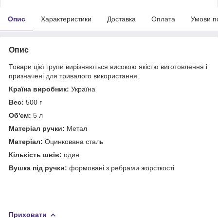
Опис
Характеристики
Доставка
Оплата
Умови п
Опис
Товари цієї групи вирізняються високою якістю виготовлення і
призначені для тривалого використання.
Країна виробник:
Україна
Вec:
500 г
Об'єм:
5 л
Матеріал ручки:
Метал
Матеріал:
Оцинкована сталь
Кількість швів:
один
Вушка під ручки:
формовані з ребрами жорсткості
Приховати