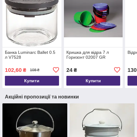
Банка Luminarc Ballet 0.5
Кришка для відра 7 л
Відр
л V7528
Горизонт 02007 GR
102,60
24
130
₴
₴
108 ₴
Купити
Купити
Акційні пропозиції та новинки