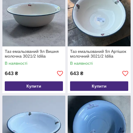
Таз емальований 9л Вишня
Таз емальований 9л Артішок
молочна 3021/2 Idilia
молочний 3021/2 Idilia
В наявності
В наявності
643
643
₴
₴
Купити
Купити