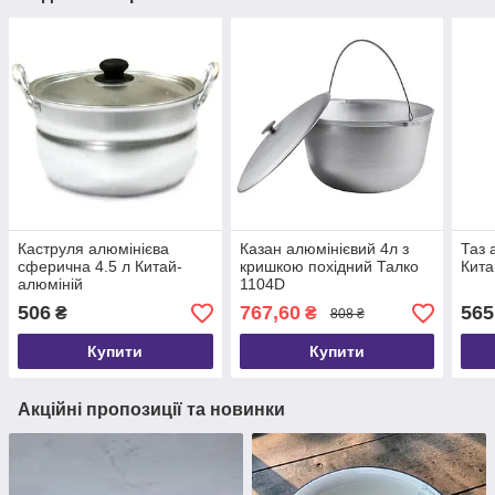
Каструля алюмінієва
Казан алюмінієвий 4л з
Таз 
сферична 4.5 л Китай-
кришкою похідний Талко
Кита
алюміній
1104D
506
767,60
565
₴
₴
808 ₴
Купити
Купити
Акційні пропозиції та новинки