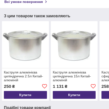
Всі умови повернення
З цим товаром також замовляють
Каструля алюмінієва
Каструля алюмінієва
Каст
циліндрична 2.5л Китай-
циліндрична 15л Китай-
сфер
алюміній
алюміній
алюм
250
1 131
258
₴
₴
Купити
Купити
Подібні товари компанії