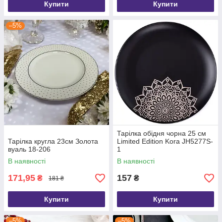
Купити
Купити
–5%
Тарілка обідня чорна 25 см
Тарілка кругла 23см Золота
Limited Edition Kora JH5277S-
вуаль 18-206
1
В наявності
В наявності
171,95
157
₴
₴
181 ₴
Купити
Купити
–5%
–5%