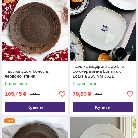
Тарілка квадратна дрібна
Тарілка 21см Колос із
склокерамічна Luminarc
червоної глини
Lotusia 255 мм 3621
В наявності
В наявності
105,45
79,80
₴
₴
111 ₴
84 ₴
Купити
Купити
–5%