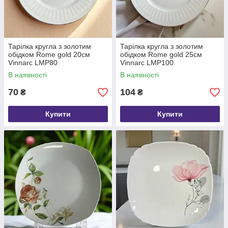
Тарілка кругла з золотим
Тарілка кругла з золотим
обідком Rome gold 20см
обідком Rome gold 25см
Vinnarc LMP80
Vinnarc LMP100
В наявності
В наявності
70
104
₴
₴
Купити
Купити