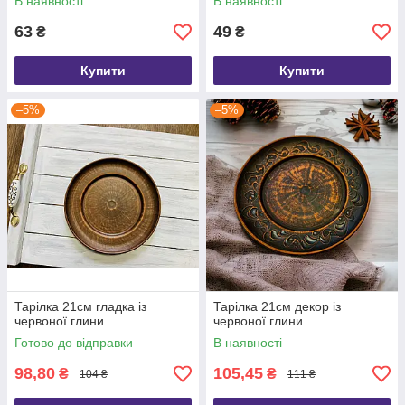
В наявності
В наявності
63
49
₴
₴
Купити
Купити
–5%
–5%
Тарілка 21см гладка із
Тарілка 21см декор із
червоної глини
червоної глини
Готово до відправки
В наявності
98,80
105,45
₴
₴
104 ₴
111 ₴