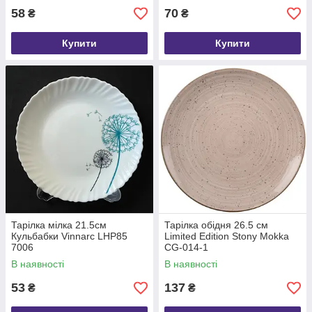
58
70
₴
₴
Купити
Купити
Тарілка мілка 21.5см
Тарілка обідня 26.5 см
Кульбабки Vinnarc LHP85
Limited Edition Stony Mokka
7006
CG-014-1
В наявності
В наявності
53
137
₴
₴