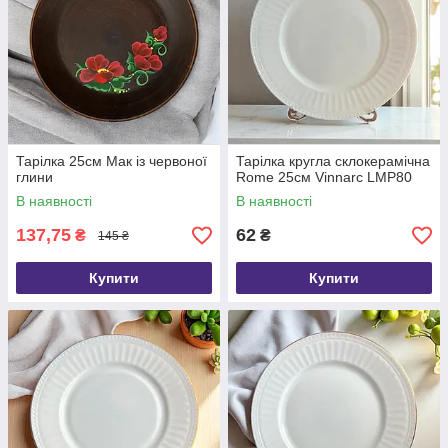
Тарілка 25см Мак із червоної
Тарілка кругла склокерамічна
глини
Rome 25см Vinnarc LMP80
В наявності
В наявності
137,75
62
₴
₴
145 ₴
Купити
Купити