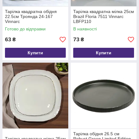
Тарілка квадратна обідня
Тарілка квадратна мілка 25см
22.5см Троянда 24-167
Brazil Floria 7511 Vinnarc
Vinnarc
LBFP110
Готово до відправки
В наявності
63
73
₴
₴
Купити
Купити
Тарілка обідня 26.5 см
Тарілка квадратна мілка 25см
Robust Green Limited Edition