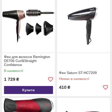
Фен для волосся Remington
D5706 Curl&Straight
Confidence
В наявності
Фен Saturn ST-HC7209
1 729
Немає в наявності
₴
410
₴
Купити