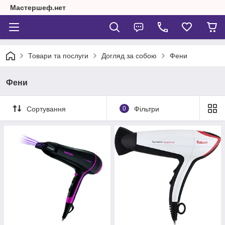
Мастершеф.нет
Товари та послуги
Догляд за собою
Фени
Фени
Сортування
0
Фільтри