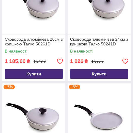
Сковорода алюмінієва 26см з
Сковорода алюмінієва 24см з
кришкою Талко 50261D
кришкою Талко 50241D
В наявності
В наявності
1 185,60
1 026
₴
₴
1 248 ₴
1 080 ₴
Купити
Купити
–5%
–5%