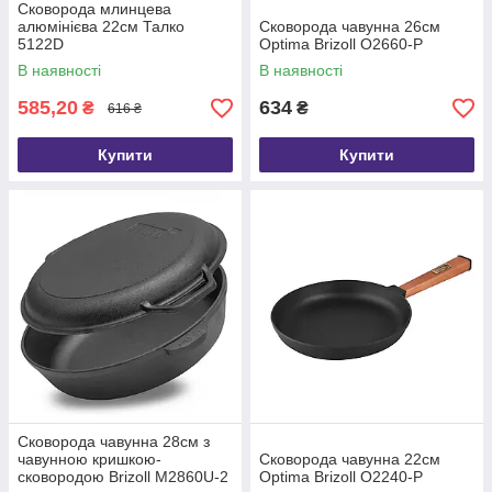
Сковорода млинцева
алюмінієва 22см Талко
Сковорода чавунна 26см
5122D
Optima Brizoll O2660-P
В наявності
В наявності
585,20
634
₴
₴
616 ₴
Купити
Купити
Сковорода чавунна 28см з
чавунною кришкою-
Сковорода чавунна 22см
сковородою Brizoll М2860U-2
Optima Brizoll O2240-P