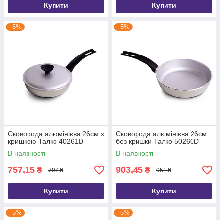
Купити
Купити
–5%
–5%
Сковорода алюмінієва 26см з
Сковорода алюмінієва 26см
кришкою Талко 40261D
без кришки Талко 50260D
В наявності
В наявності
757,15
903,45
₴
₴
797 ₴
951 ₴
Купити
Купити
–5%
–5%