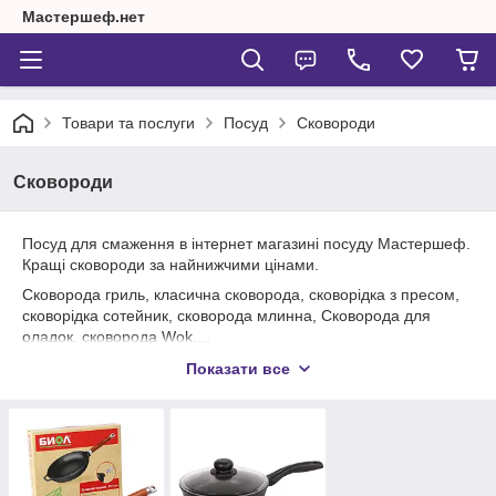
Мастершеф.нет
Товари та послуги
Посуд
Сковороди
Сковороди
Посуд для смаження в інтернет магазині посуду Мастершеф.
Кращі сковороди за найнижчими цінами.
Сковорода гриль, класична сковорода, сковорідка з пресом,
сковорідка сотейник, сковорода млинна, Сковорода для
оладок, сковорода Wok....
Сковороди з антипригарним і керамічним покриттям: Біол
Показати все
(Україна), Granchio (Італія), Vinzer (Швейцарія). Сковороди
чавунні: Біол (Україна), Берлика (Україна), Сковороди
алюмінієві: Біол (Україна), Силумін(Україна), Талко (Україна).