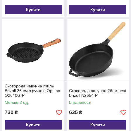
Купити
Купити
Сковорода чавунна гриль
Brizoll 26 см з ручкою Optima
Сковорода чавунна 26см next
O2640G-P
Brizoll N2654-P
Менше 2 од.
В наявності
730
635
₴
₴
Купити
Купити