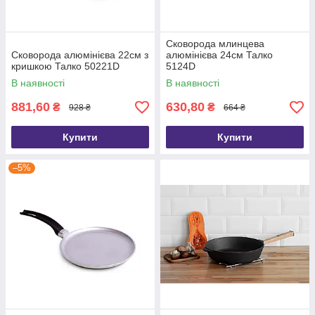
Сковорода млинцева
Сковорода алюмінієва 22см з
алюмінієва 24см Талко
кришкою Талко 50221D
5124D
В наявності
В наявності
881,60
630,80
₴
₴
928 ₴
664 ₴
Купити
Купити
–5%