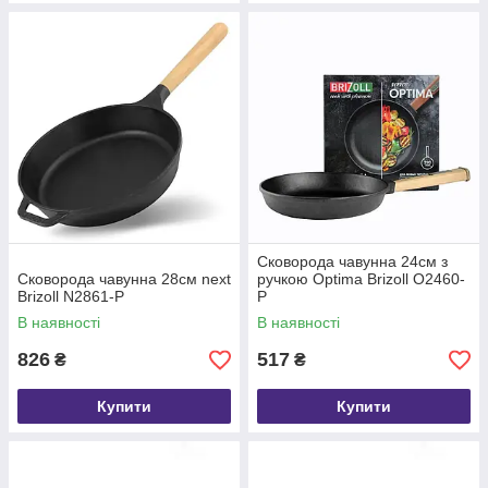
Сковорода чавунна 24см з
Сковорода чавунна 28см next
ручкою Optima Brizoll O2460-
Brizoll N2861-P
P
В наявності
В наявності
826
517
₴
₴
Купити
Купити