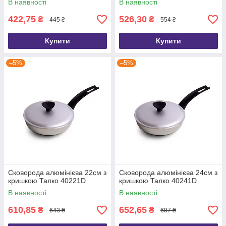
В наявності
В наявності
422,75
526,30
₴
₴
445 ₴
554 ₴
Купити
Купити
–5%
–5%
Сковорода алюмінієва 22см з
Сковорода алюмінієва 24см з
кришкою Талко 40221D
кришкою Талко 40241D
В наявності
В наявності
610,85
652,65
₴
₴
643 ₴
687 ₴