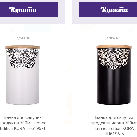
Купити
Купити
43705
43706
Банка для сипучих
Банка для сипучих
продуктів 700мл Limied
продуктів чорна 700м
Edition KORA JH6196-4
Limied Edition KORA
JH6196-5