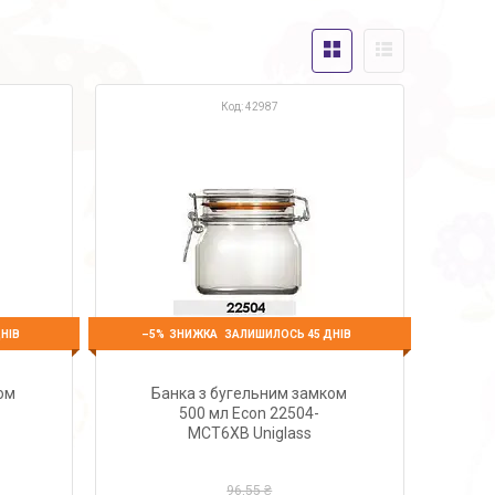
42987
–5%
НІВ
ЗАЛИШИЛОСЬ 45 ДНІВ
ом
Банка з бугельним замком
500 мл Econ 22504-
MCT6XB Uniglass
96,55 ₴