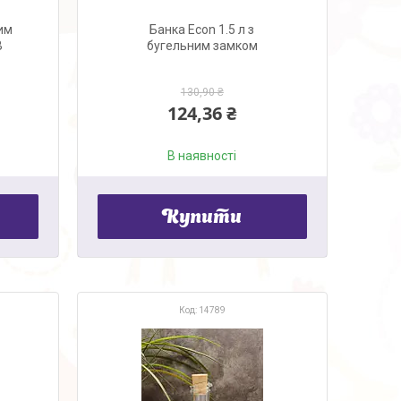
ним
Банка Econ 1.5 л з
B
бугельним замком
130,90 ₴
124,36 ₴
В наявності
Купити
14789