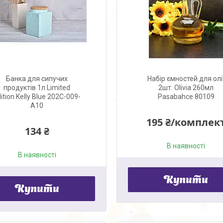
Банка для сипучих
Набір ємностей для олі
продуктів 1л Limited
2шт. Olivia 260мл
ition Kelly Blue 202C-009-
Pasabahce 80109
A10
195 ₴/комплек
134 ₴
В наявності
В наявності
Купити
Купити