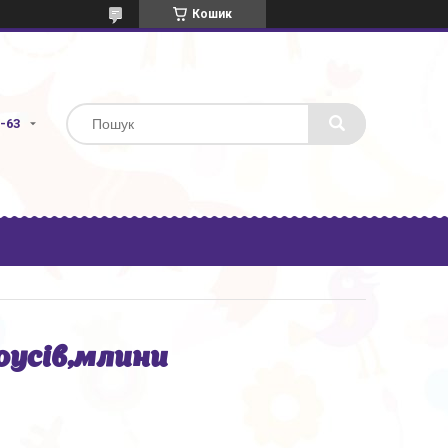
Кошик
3-63
соусів,млини