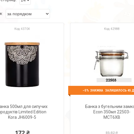
43704
42988
–5%
ЗАЛИШИЛОСЬ 45 Д
анка 500мл для сипучих
Банка з бугельним замк
продуктів Limited Edition
Econ 350мл 22503-
Kora JH6009-5
MCT6XB
172 ₴
85,82 ₴