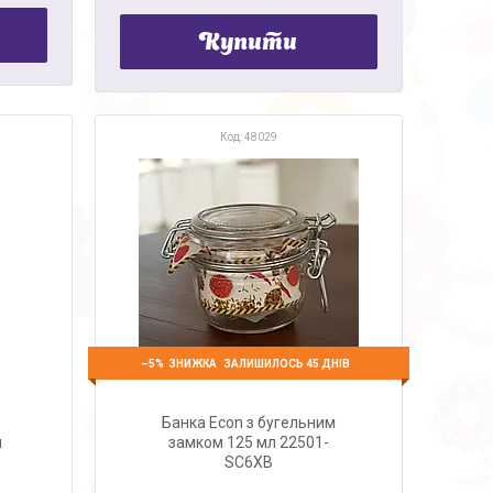
Купити
48029
–5%
ЗАЛИШИЛОСЬ 45 ДНІВ
Банка Econ з бугельним
л
замком 125 мл 22501-
SC6XB