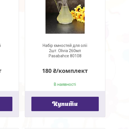
ї
Набір ємностей для олії
2шт. Olivia 260мл
Pasabahce 80108
т
180 ₴/комплект
В наявності
Купити