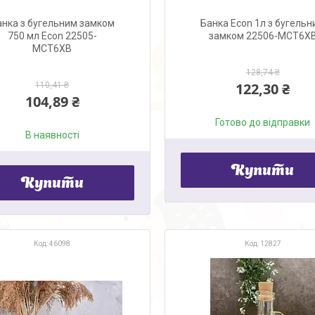
анка з бугельним замком
Банка Econ 1л з бугель
750 мл Econ 22505-
замком 22506-MCT6X
MCT6XB
128,74 ₴
122,30 ₴
110,41 ₴
104,89 ₴
Готово до відправки
В наявності
Купити
Купити
46098
12827