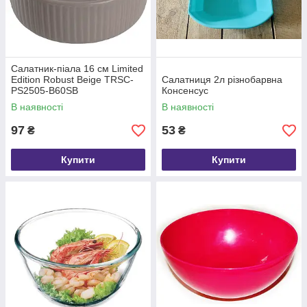
Салатник-піала 16 см Limited
Edition Robust Beige TRSC-
Салатниця 2л різнобарвна
PS2505-B60SB
Консенсус
В наявності
В наявності
97
53
₴
₴
Купити
Купити