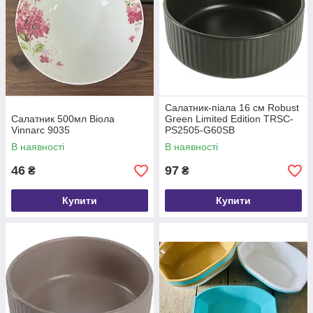
Салатник-піала 16 см Robust
Салатник 500мл Віола
Green Limited Edition TRSC-
Vinnarc 9035
PS2505-G60SB
В наявності
В наявності
46
97
₴
₴
Купити
Купити