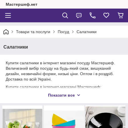
Мастершеф.нет
Товари та послуги
Посуд
Салатники
Салатники
Купити салатники в інтернет магазині посуду Мастершеф.
Величезний вибір посуду на будь-який смак, вишуканий
дизайн, незвичайні форми, низькі ціни. Оптом і в роздріб.
Доставка по всій Україні.
Купити салатники в інтернет-магазині Мастершеф:
склокераміка Luminarc (Франція) ,Bormioli (Італія),
Показати все
фарфор ― Дружківський фарфоровий завод (Україна);
Декор-Кераміка (Україна), Farn (Україна), Olaff (Китай), Vitol-6
(Китай); Скло Pasabahce (Туреччина), ОСБ ― Досвідчений
Скляний Завод (Росія).