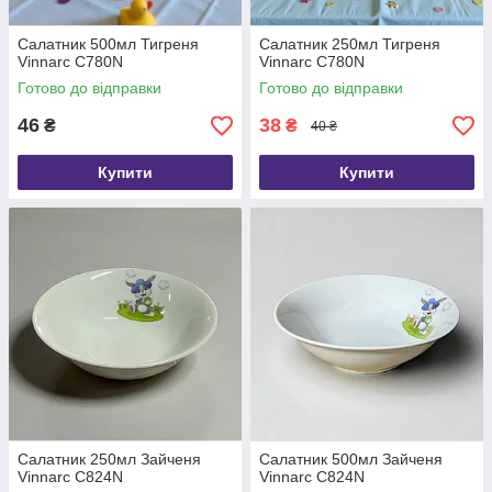
Салатник 500мл Тигреня
Салатник 250мл Тигреня
Vinnarc C780N
Vinnarc C780N
Готово до відправки
Готово до відправки
46
38
₴
₴
40 ₴
Купити
Купити
Салатник 250мл Зайченя
Салатник 500мл Зайченя
Vinnarc C824N
Vinnarc C824N