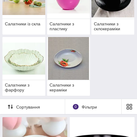
Салатники із скла
Салатники з
Салатники з
пластику
склокераміки
Салатники з
Салатники з
фарфору
кераміки
Сортування
0
Фільтри