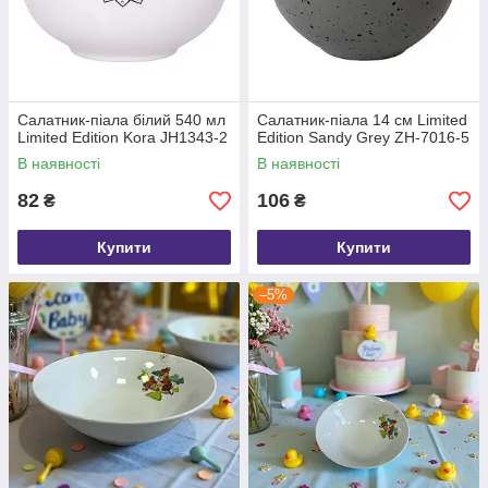
Салатник-піала білий 540 мл
Салатник-піала 14 см Limited
Limited Edition Kora JH1343-2
Edition Sandy Grey ZH-7016-5
В наявності
В наявності
82
106
₴
₴
Купити
Купити
–5%