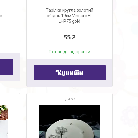
Тарілка кругла золотий
c
обідок 19см Vinnarc H-
LHP75 gold
55 ₴
Готово до відправки
Купити
47629