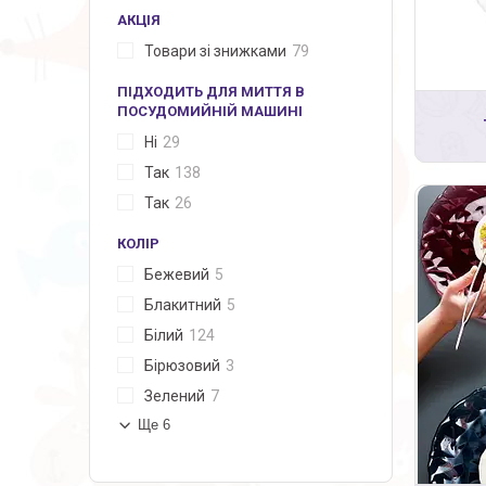
АКЦІЯ
Товари зі знижками
79
ПІДХОДИТЬ ДЛЯ МИТТЯ В
ПОСУДОМИЙНІЙ МАШИНІ
Ні
29
Так
138
Так
26
КОЛІР
Бежевий
5
Блакитний
5
Білий
124
Бірюзовий
3
Зелений
7
Ще 6