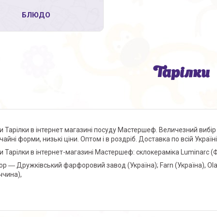
БЛЮДО
Тарілки
и Тарілки в інтернет магазині посуду Мастершеф. Величезний вибір
айні форми, низькі ціни. Оптом і в роздріб. Доставка по всій Україні
и Тарілки в інтернет-магазині Мастершеф: склокераміка Luminarc (Фра
р ― Дружківський фарфоровий завод (Україна); Farn (Україна), Olaff
ччина),