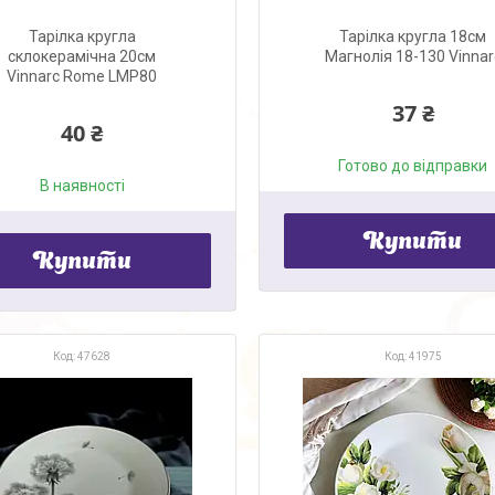
Тарілка кругла
Тарілка кругла 18см
склокерамічна 20см
Магнолія 18-130 Vinnar
Vinnarc Rome LMP80
37 ₴
40 ₴
Готово до відправки
В наявності
Купити
Купити
47628
41975