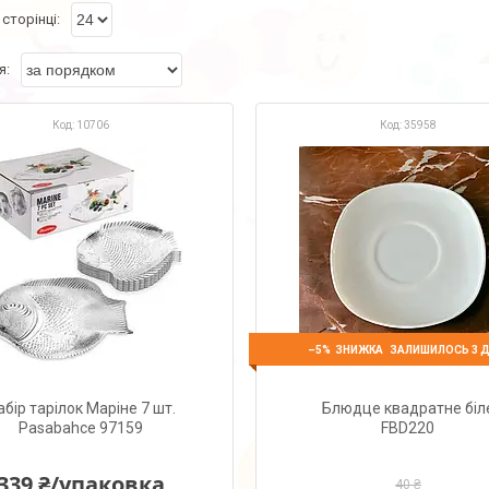
10706
35958
–5%
ЗАЛИШИЛОСЬ 3 Д
абір тарілок Маріне 7 шт.
Блюдце квадратне біл
Pasabahce 97159
FBD220
339 ₴/упаковка
40 ₴