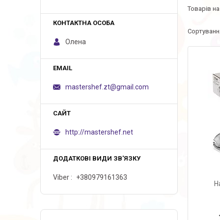
Олена
mastershef.zt@gmail.com
http://mastershef.net
Viber
+380979161363
Н