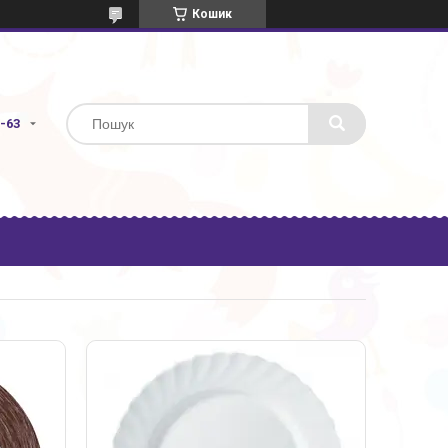
Кошик
3-63
49