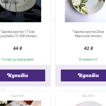
Тарілка кругла 17.5см
Тарілка кругла 20см
ульбаба 19-208 Vinnarc
Магнолія Vinnarc
44 ₴
42 ₴
Готово до відправки
В наявності
Купити
Купити
47639
47917