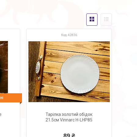
42836
НІ
е
Тарілка золотий обідок
21.5см Vinnarc H-LHP85
89 ₴