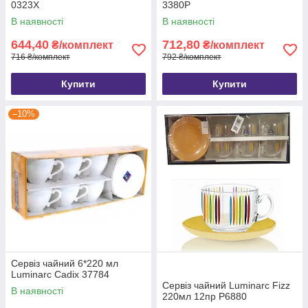
0323Х
3380Р
В наявності
В наявності
644,40
712,80
₴/комплект
₴/комплект
716 ₴/комплект
792 ₴/комплект
Купити
Купити
–10%
Сервіз чайний 6*220 мл
Luminarc Cadix 37784
Сервіз чайний Luminarc Fizz
В наявності
220мл 12пр P6880